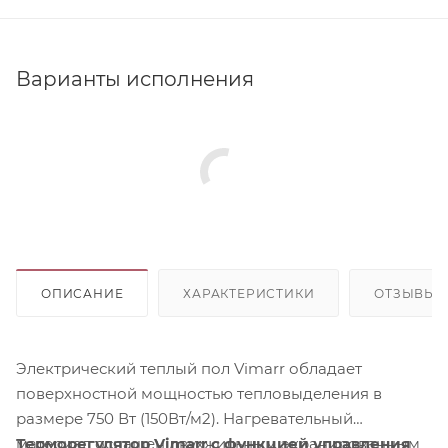
Варианты исполнения
ОПИСАНИЕ
ХАРАКТЕРИСТИКИ
ОТЗЫВЫ
Электрический теплый пол Vimarr обладает
поверхностной мощностью тепловыделения в
размере 750 Вт (150Вт/м2). Нагревательный
материал оснащен двухжильным экранированным
Терморегулятор Vimarr с функцией управления