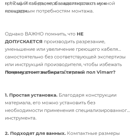
греющий кабель, чтобы адаптировать их к
м * 7 м). И так далее, в зависимости от нужной
конкретным потребностям монтажа.
площади.
Однако ВАЖНО помнить, что
НЕ
ДОПУСКАЕТСЯ
производить разрезание,
уменьшение или увеличение греющего кабеля
самостоятельно без соответствующей экспертизы
или инструкций производителя, чтобы избежать
Почему стоит выбирать теплый пол Vimarr?
повреждения системы обогрева.
1. Простая установка.
Благодаря конструкции
материала, его можно установить без
необходимости применения специализированного
инструмента.
2. Подходят для ванных.
Компактные размеры