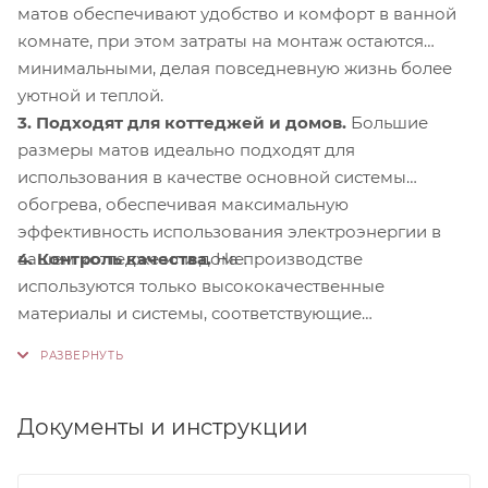
матов обеспечивают удобство и комфорт в ванной
комнате, при этом затраты на монтаж остаются
минимальными, делая повседневную жизнь более
уютной и теплой.
3. Подходят для коттеджей и домов.
Большие
размеры матов идеально подходят для
использования в качестве основной системы
обогрева, обеспечивая максимальную
эффективность использования электроэнергии в
4. Контроль качества.
На производстве
вашем коттедже или доме.
используются только высококачественные
материалы и системы, соответствующие
международным стандартам сертификации ISO
9001:2015. Это обеспечивает надежность и
долговечность наших продуктов.
Документы и инструкции