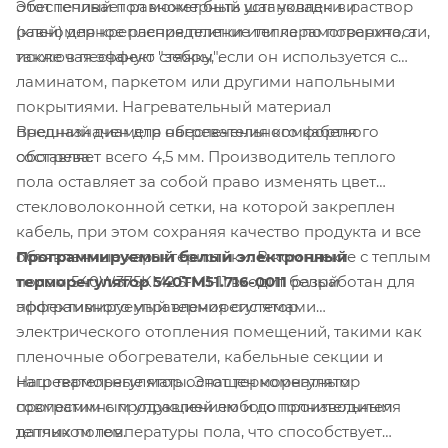
Этот теплый пол может быть установлен в раствор
обеспечивает равномерный шаг укладки и
(клей) для крепления плитки или керамогранита, а
равномерное распределение тепла по поверхности,
также в песчаную стяжку, если он используется с
исключая эффект "зебры".
ламинатом, паркетом или другими напольными
покрытиями. Нагревательный материал
Внешний диаметр нагревательного кабеля
предназначен для обеспечения комфортного
составляет всего 4,5 мм. Производитель теплого
обогрева.
пола оставляет за собой право изменять цвет
стекловолоконной сетки, на которой закреплен
кабель, при этом сохраняя качество продукта и все
Программируемый белый электронный
объявленные характеристики. В комплекте с теплым
терморегулятор 540TM51.716-0011
разработан для
полом 540W375KM2.5-M1-11 входит белый
эффективного управления системами
программируемый терморегулятор.
электрического отопления помещений, такими как
пленочные обогреватели, кабельные секции и
Наш терморегулятор оснащен комнатным
нагревательные маты. Этот терморегулятор
программным управлением и дополнительным
совместим с продукцией любого производителя
датчиком температуры пола, что способствует
теплых полов.