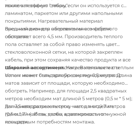
также в песчаную стяжку, если он используется с
исключая эффект "зебры".
ламинатом, паркетом или другими напольными
покрытиями. Нагревательный материал
Внешний диаметр нагревательного кабеля
предназначен для обеспечения комфортного
составляет всего 4,5 мм. Производитель теплого
обогрева.
пола оставляет за собой право изменять цвет
стекловолоконной сетки, на которой закреплен
кабель, при этом сохраняя качество продукта и все
Широкий ассортимент.
Нагревательные маты
объявленные характеристики. В комплекте с теплым
Vimarr имеют стандартную ширину 0,5 метра. Длина
полом может быть приобретен терморегулятор.
матов зависит от площади, которую необходимо
обогреть. Например, для площади 2,5 квадратных
метров необходим мат длиной 5 метров (0,5 м * 5 м);
Вы можете разрезать сетку матов и отделить
для 3,5 квадратных метров - мат длиной 7 метров
греющий кабель, чтобы адаптировать их к
(0,5 м * 7 м). И так далее, в зависимости от нужной
конкретным потребностям монтажа.
площади.