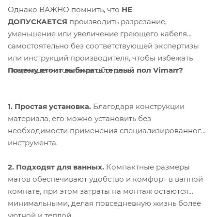
Однако ВАЖНО помнить, что
НЕ
ДОПУСКАЕТСЯ
производить разрезание,
уменьшение или увеличение греющего кабеля
самостоятельно без соответствующей экспертизы
или инструкций производителя, чтобы избежать
Почему стоит выбирать теплый пол Vimarr?
повреждения системы обогрева.
1. Простая установка.
Благодаря конструкции
материала, его можно установить без
необходимости применения специализированного
инструмента.
2. Подходят для ванных.
Компактные размеры
матов обеспечивают удобство и комфорт в ванной
комнате, при этом затраты на монтаж остаются
минимальными, делая повседневную жизнь более
уютной и теплой.