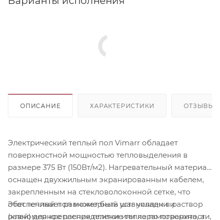
Варианты исполнения
ОПИСАНИЕ
ХАРАКТЕРИСТИКИ
ОТЗЫВЫ
Электрический теплый пол Vimarr обладает
поверхностной мощностью тепловыделения в
размере 375 Вт (150Вт/м2). Нагревательный материал
оснащен двухжильным экранированным кабелем,
закрепленным на стекловолоконной сетке, что
Этот теплый пол может быть установлен в раствор
обеспечивает равномерный шаг укладки и
(клей) для крепления плитки или керамогранита, а
равномерное распределение тепла по поверхности,