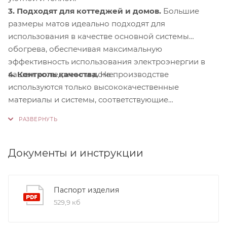
3. Подходят для коттеджей и домов.
Большие
размеры матов идеально подходят для
использования в качестве основной системы
обогрева, обеспечивая максимальную
эффективность использования электроэнергии в
4. Контроль качества.
На производстве
вашем коттедже или доме.
используются только высококачественные
материалы и системы, соответствующие
международным стандартам сертификации ISO
9001:2015. Это обеспечивает надежность и
долговечность наших продуктов.
Документы и инструкции
Паспорт изделия
529,9 кб