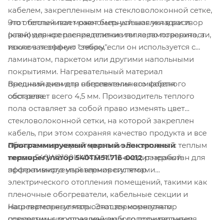
кабелем, закрепленным на стекловолоконной сетке,
Этот теплый пол может быть установлен в раствор
что обеспечивает равномерный шаг укладки и
(клей) для крепления плитки или керамогранита, а
равномерное распределение тепла по поверхности,
также в песчаную стяжку, если он используется с
исключая эффект "зебры".
ламинатом, паркетом или другими напольными
покрытиями. Нагревательный материал
Внешний диаметр нагревательного кабеля
предназначен для обеспечения комфортного
составляет всего 4,5 мм. Производитель теплого
обогрева.
пола оставляет за собой право изменять цвет
стекловолоконной сетки, на которой закреплен
кабель, при этом сохраняя качество продукта и все
Программируемый черный электронный
объявленные характеристики. В комплект с теплым
терморегулятор 540TM51.716-0012
разработан для
полом 540W2100KM14.0-M1-12 входит черный
эффективного управления системами
программируемый терморегулятор.
электрического отопления помещений, такими как
пленочные обогреватели, кабельные секции и
Наш терморегулятор оснащен комнатным
нагревательные маты. Этот терморегулятор
программным управлением и дополнительным
совместим с продукцией любого производителя