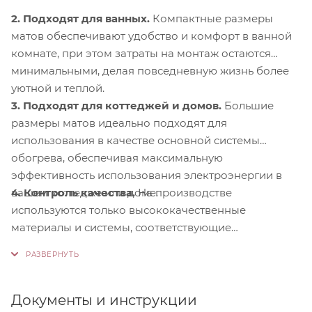
2. Подходят для ванных.
Компактные размеры
матов обеспечивают удобство и комфорт в ванной
комнате, при этом затраты на монтаж остаются
минимальными, делая повседневную жизнь более
уютной и теплой.
3. Подходят для коттеджей и домов.
Большие
размеры матов идеально подходят для
использования в качестве основной системы
обогрева, обеспечивая максимальную
эффективность использования электроэнергии в
4. Контроль качества.
На производстве
вашем коттедже или доме.
используются только высококачественные
материалы и системы, соответствующие
международным стандартам сертификации ISO
9001:2015. Это обеспечивает надежность и
долговечность наших продуктов.
Документы и инструкции