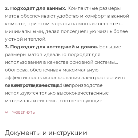
2. Подходят для ванных.
Компактные размеры
матов обеспечивают удобство и комфорт в ванной
комнате, при этом затраты на монтаж остаются
минимальными, делая повседневную жизнь более
уютной и теплой.
3. Подходят для коттеджей и домов.
Большие
размеры матов идеально подходят для
использования в качестве основной системы
обогрева, обеспечивая максимальную
эффективность использования электроэнергии в
4. Контроль качества.
На производстве
вашем коттедже или доме.
используются только высококачественные
материалы и системы, соответствующие
международным стандартам сертификации ISO
9001:2015. Это обеспечивает надежность и
долговечность наших продуктов.
Документы и инструкции