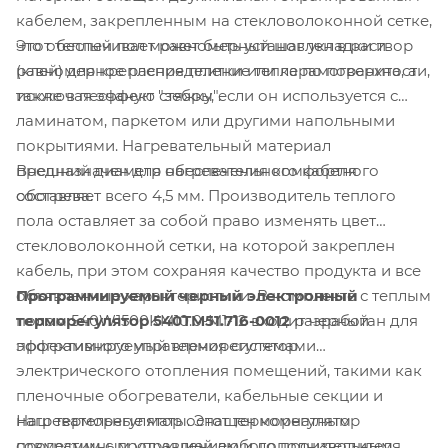
кабелем, закрепленным на стекловолоконной сетке,
Этот теплый пол может быть установлен в раствор
что обеспечивает равномерный шаг укладки и
(клей) для крепления плитки или керамогранита, а
равномерное распределение тепла по поверхности,
также в песчаную стяжку, если он используется с
исключая эффект "зебры".
ламинатом, паркетом или другими напольными
покрытиями. Нагревательный материал
Внешний диаметр нагревательного кабеля
предназначен для обеспечения комфортного
составляет всего 4,5 мм. Производитель теплого
обогрева.
пола оставляет за собой право изменять цвет
стекловолоконной сетки, на которой закреплен
кабель, при этом сохраняя качество продукта и все
Программируемый черный электронный
объявленные характеристики. В комплекте с теплым
терморегулятор 540TM51.716-0012
разработан для
полом 540W1500KM10.0-M1-12 входит черный
эффективного управления системами
программируемый терморегулятор.
электрического отопления помещений, такими как
пленочные обогреватели, кабельные секции и
Наш терморегулятор оснащен комнатным
нагревательные маты. Этот терморегулятор
программным управлением и дополнительным
совместим с продукцией любого производителя