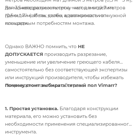
Вы можете разрезать сетку матов и отделить
для 3,5 квадратных метров - мат длиной 7 метров
греющий кабель, чтобы адаптировать их к
(0,5 м * 7 м). И так далее, в зависимости от нужной
конкретным потребностям монтажа.
площади.
Однако ВАЖНО помнить, что
НЕ
ДОПУСКАЕТСЯ
производить разрезание,
уменьшение или увеличение греющего кабеля
самостоятельно без соответствующей экспертизы
или инструкций производителя, чтобы избежать
Почему стоит выбирать теплый пол Vimarr?
повреждения системы обогрева.
1. Простая установка.
Благодаря конструкции
материала, его можно установить без
необходимости применения специализированного
инструмента.