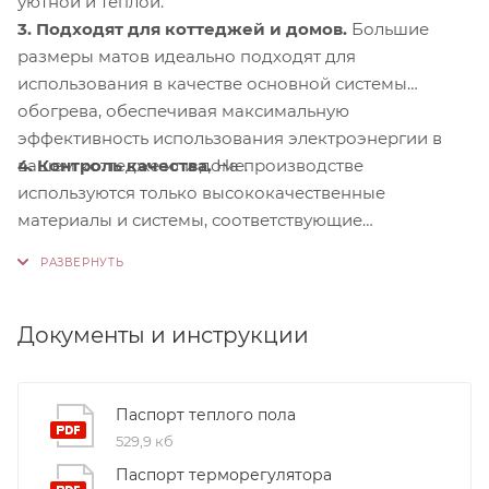
уютной и теплой.
3. Подходят для коттеджей и домов.
Большие
размеры матов идеально подходят для
использования в качестве основной системы
обогрева, обеспечивая максимальную
эффективность использования электроэнергии в
4. Контроль качества.
На производстве
вашем коттедже или доме.
используются только высококачественные
материалы и системы, соответствующие
международным стандартам сертификации ISO
9001:2015. Это обеспечивает надежность и
долговечность наших продуктов.
Документы и инструкции
Паспорт теплого пола
529,9 кб
Паспорт терморегулятора