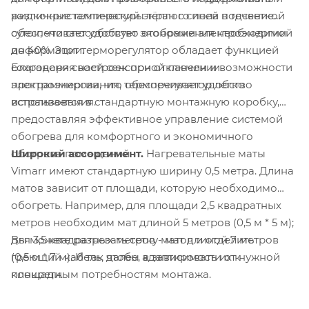
различные температуры тёплого пола в течение
жидкокристаллический экран с синей подсветкой
суток, что способствует экономии электроэнергии
обеспечивает удобство отображения необходимой
до 40%. Этот терморегулятор обладает функцией
информации.
Благодаря своей сенсорной панели и возможности
сохранения настроек при отключении
программирования, терморегулятор легко
электроэнергии, что обеспечивает удобство
встраивается в стандартную монтажную коробку,
использования.
предоставляя эффективное управление системой
обогрева для комфортного и экономичного
Широкий ассортимент.
Нагревательные маты
обогрева помещений.
Vimarr имеют стандартную ширину 0,5 метра. Длина
матов зависит от площади, которую необходимо
обогреть. Например, для площади 2,5 квадратных
метров необходим мат длиной 5 метров (0,5 м * 5 м);
Вы можете разрезать сетку матов и отделить
для 3,5 квадратных метров - мат длиной 7 метров
греющий кабель, чтобы адаптировать их к
(0,5 м * 7 м). И так далее, в зависимости от нужной
конкретным потребностям монтажа.
площади.