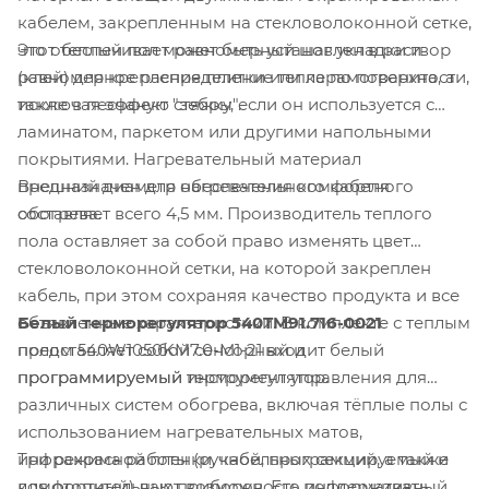
кабелем, закрепленным на стекловолоконной сетке,
Этот теплый пол может быть установлен в раствор
что обеспечивает равномерный шаг укладки и
(клей) для крепления плитки или керамогранита, а
равномерное распределение тепла по поверхности,
также в песчаную стяжку, если он используется с
исключая эффект "зебры".
ламинатом, паркетом или другими напольными
покрытиями. Нагревательный материал
Внешний диаметр нагревательного кабеля
предназначен для обеспечения комфортного
составляет всего 4,5 мм. Производитель теплого
обогрева.
пола оставляет за собой право изменять цвет
стекловолоконной сетки, на которой закреплен
кабель, при этом сохраняя качество продукта и все
Белый терморегулятор 540TM91.716-0021
объявленные характеристики. В комплекте с теплым
представляет собой сенсорный и
полом 540W1050KM7.0-M1-21 входит белый
программируемый инструмент управления для
программируемый терморегулятор.
различных систем обогрева, включая тёплые полы с
использованием нагревательных матов,
Три режима работы (ручной, программируемый и
инфракрасной пленки, кабельных секций, а также
комфортный) дают возможность поддерживать
для отопительных приборов. Его информативный