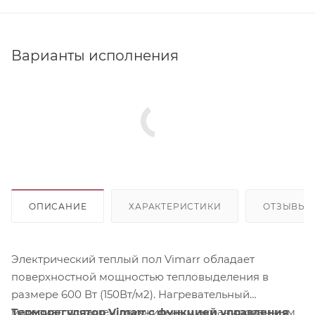
Варианты исполнения
ОПИСАНИЕ
ХАРАКТЕРИСТИКИ
ОТЗЫВЫ
Электрический теплый пол Vimarr обладает
поверхностной мощностью тепловыделения в
размере 600 Вт (150Вт/м2). Нагревательный
материал оснащен двухжильным экранированным
Терморегулятор Vimarr с функцией управления