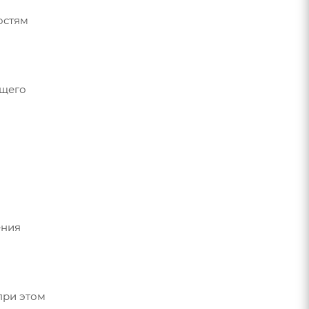
остям
ющего
ения
при этом