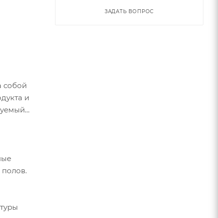
ЗАДАТЬ ВОПРОС
а собой
одукта и
руемый
ные
 полов.
атуры