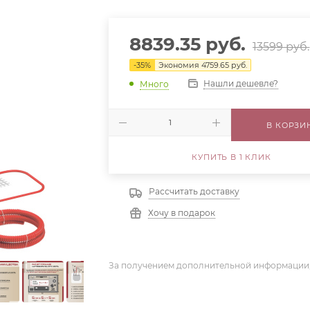
8839.35
руб.
13599
руб.
-
35
%
Экономия
4759.65
руб.
Нашли дешевле?
Много
В КОРЗИ
КУПИТЬ В 1 КЛИК
Рассчитать доставку
Хочу в подарок
За получением дополнительной информации,