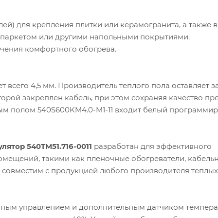
лей) для крепления плитки или керамогранита, а также в
м, паркетом или другими напольными покрытиями.
чения комфортного обогрева.
 всего 4,5 мм. Производитель теплого пола оставляет з
торой закреплен кабель, при этом сохраняя качество пр
плым полом 540S600KM4.0-M1-11 входит белый программи
ятор 540TM51.716-0011
разработан для эффективного
омещений, такими как пленочные обогреватели, кабель
р совместим с продукцией любого производителя теплых
ным управлением и дополнительным датчиком темпер