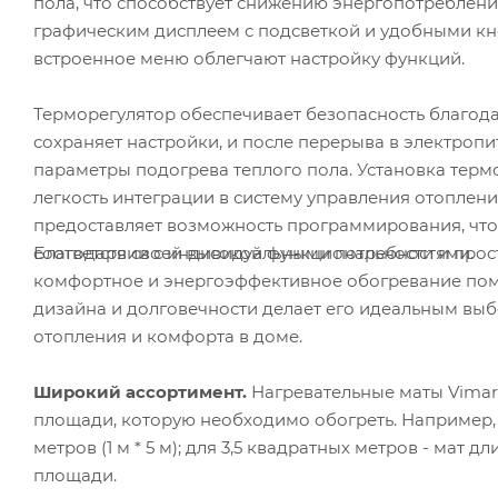
пола, что способствует снижению энергопотреблени
графическим дисплеем с подсветкой и удобными кн
встроенное меню облегчают настройку функций.
Терморегулятор обеспечивает безопасность благод
сохраняет настройки, и после перерыва в электроп
параметры подогрева теплого пола. Установка тер
легкость интеграции в систему управления отоплени
предоставляет возможность программирования, что
Благодаря своей высокой функциональности и прост
соответствии с индивидуальными потребностями.
комфортное и энергоэффективное обогревание поме
дизайна и долговечности делает его идеальным выб
отопления и комфорта в доме.
Широкий ассортимент.
Нагревательные маты Vimarr
площади, которую необходимо обогреть. Например,
метров (1 м * 5 м); для 3,5 квадратных метров - мат дл
площади.