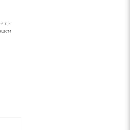
стве
вашем