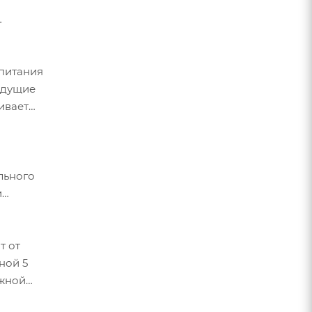
 питания
ыдущие
ивает
льного
и
т от
ной 5
ужной