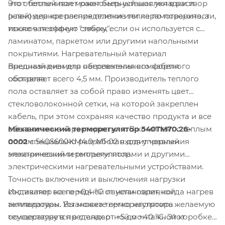
Этот теплый пол может быть установлен в раствор
что обеспечивает равномерный шаг укладки и
(клей) для крепления плитки или керамогранита, а
равномерное распределение тепла по поверхности,
также в песчаную стяжку, если он используется с
исключая эффект "зебры".
ламинатом, паркетом или другими напольными
покрытиями. Нагревательный материал
Внешний диаметр нагревательного кабеля
предназначен для обеспечения комфортного
составляет всего 4,5 мм. Производитель теплого
обогрева.
пола оставляет за собой право изменять цвет
стекловолоконной сетки, на которой закреплен
кабель, при этом сохраняя качество продукта и все
Механический терморегулятор 540TM70.26-
объявленные характеристики. В комплект с теплым
0002
специально разработан для управления
полом 540S600KM4.0-M1-02 входит черный
электрическими теплыми полами и другими
механический терморегулятор.
электрическими нагревательными устройствами.
Точность включения и выключения нагрузки
Индикатор на передней панели горит, когда нагрев
составляет всего +0,4 °C от установленной
активирован. Установка терморегулятора
температуры. Вы можете легко настроить желаемую
осуществляется в стандартной монтажной коробке
температуру в пределах от +5 до +40 °C. Этот