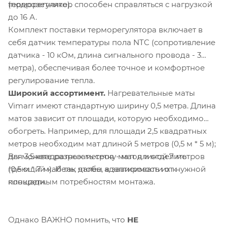
(подрозетнике).
терморегулятор способен справляться с нагрузкой
до 16 А.
Комплект поставки терморегулятора включает в
себя датчик температуры пола NTC (сопротивление
датчика - 10 кОм, длина сигнального провода - 3
метра), обеспечивая более точное и комфортное
регулирование тепла.
Широкий ассортимент.
Нагревательные маты
Vimarr имеют стандартную ширину 0,5 метра. Длина
матов зависит от площади, которую необходимо
обогреть. Например, для площади 2,5 квадратных
метров необходим мат длиной 5 метров (0,5 м * 5 м);
Вы можете разрезать сетку матов и отделить
для 3,5 квадратных метров - мат длиной 7 метров
греющий кабель, чтобы адаптировать их к
(0,5 м * 7 м). И так далее, в зависимости от нужной
конкретным потребностям монтажа.
площади.
Однако ВАЖНО помнить, что
НЕ