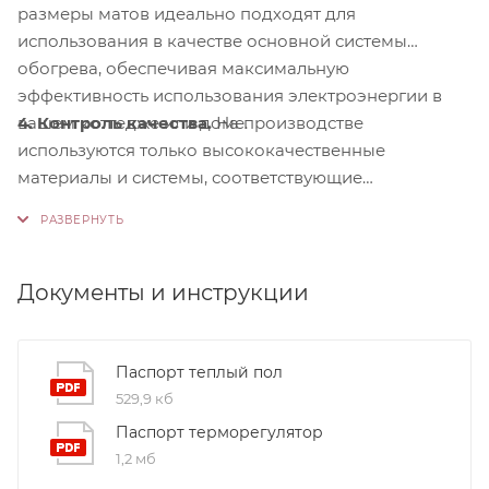
размеры матов идеально подходят для
использования в качестве основной системы
обогрева, обеспечивая максимальную
эффективность использования электроэнергии в
4. Контроль качества.
На производстве
вашем коттедже или доме.
используются только высококачественные
материалы и системы, соответствующие
международным стандартам сертификации ISO
9001:2015. Это обеспечивает надежность и
долговечность наших продуктов.
Документы и инструкции
Паспорт теплый пол
529,9 кб
Паспорт терморегулятор
1,2 мб