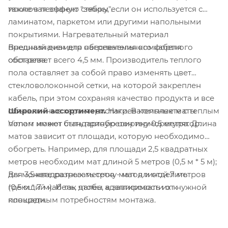
также в песчаную стяжку, если он используется с
исключая эффект "зебры".
ламинатом, паркетом или другими напольными
покрытиями. Нагревательный материал
Внешний диаметр нагревательного кабеля
предназначен для обеспечения комфортного
составляет всего 4,5 мм. Производитель теплого
обогрева.
пола оставляет за собой право изменять цвет
стекловолоконной сетки, на которой закреплен
кабель, при этом сохраняя качество продукта и все
Широкий ассортимент.
Нагревательные маты
объявленные характеристики. В комплекте с теплым
Vimarr имеют стандартную ширину 0,5 метра. Длина
полом может быть приобретен терморегулятор.
матов зависит от площади, которую необходимо
обогреть. Например, для площади 2,5 квадратных
метров необходим мат длиной 5 метров (0,5 м * 5 м);
Вы можете разрезать сетку матов и отделить
для 3,5 квадратных метров - мат длиной 7 метров
греющий кабель, чтобы адаптировать их к
(0,5 м * 7 м). И так далее, в зависимости от нужной
конкретным потребностям монтажа.
площади.