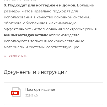
3. Подходят для коттеджей и домов.
Большие
размеры матов идеально подходят для
использования в качестве основной системы
обогрева, обеспечивая максимальную
эффективность использования электроэнергии в
4. Контроль качества.
На производстве
вашем коттедже или доме.
используются только высококачественные
материалы и системы, соответствующие
международным стандартам сертификации ISO
9001:2015. Это обеспечивает надежность и
долговечность наших продуктов.
Документы и инструкции
Паспорт изделия
529,9 кб