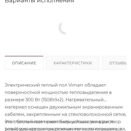
Варианты исполнения
ОПИСАНИЕ
ХАРАКТЕРИСТИКИ
ОТЗЫВЫ
Электрический теплый пол Vimarr обладает
поверхностной мощностью тепловыделения в
размере 300 Вт (150Вт/м2). Нагревательный
материал оснащен двухжильным экранированным
кабелем, закрепленным на стекловолоконной сетке,
Этот теплый пол может быть установлен в раствор
что обеспечивает равномерный шаг укладки и
(клей) для крепления плитки или керамогранита, а
равномерное распределение тепла по поверхности,