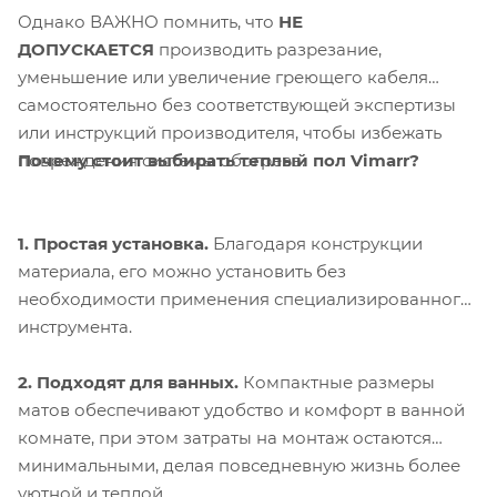
Однако ВАЖНО помнить, что
НЕ
ДОПУСКАЕТСЯ
производить разрезание,
уменьшение или увеличение греющего кабеля
самостоятельно без соответствующей экспертизы
или инструкций производителя, чтобы избежать
Почему стоит выбирать теплый пол Vimarr?
повреждения системы обогрева.
1. Простая установка.
Благодаря конструкции
материала, его можно установить без
необходимости применения специализированного
инструмента.
2. Подходят для ванных.
Компактные размеры
матов обеспечивают удобство и комфорт в ванной
комнате, при этом затраты на монтаж остаются
минимальными, делая повседневную жизнь более
уютной и теплой.