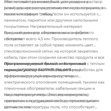
Этот теплый пол может быть установлен в раствор
обеспечивает равномерный шаг укладки и
(клей) для крепления плитки или керамогранита, а
равномерное распределение тепла по поверхности,
также в песчаную стяжку, если он используется с
исключая эффект "зебры".
ламинатом, паркетом или другими напольными
покрытиями. Нагревательный материал
Внешний диаметр нагревательного кабеля
предназначен для обеспечения комфортного
составляет всего 4,5 мм. Производитель теплого
обогрева.
пола оставляет за собой право изменять цвет
стекловолоконной сетки, на которой закреплен
кабель, при этом сохраняя качество продукта и все
Программируемый белый электронный
объявленные характеристики. В комплект с теплым
терморегулятор 540TM51.716-0011
разработан для
полом 540S225KM1.5-M1-11 входит белый
эффективного управления системами
программируемый терморегулятор.
электрического отопления помещений, такими как
пленочные обогреватели, кабельные секции и
Наш терморегулятор оснащен комнатным
нагревательные маты. Этот терморегулятор
программным управлением и дополнительным
совместим с продукцией любого производителя
датчиком температуры пола, что способствует
теплых полов.