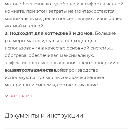
матов обеспечивают удобство и комфорт в ванной
комнате, при этом затраты на монтаж остаются
минимальными, делая повседневную жизнь более
уютной и теплой.
3. Подходят для коттеджей и домов.
Большие
размеры матов идеально подходят для
использования в качестве основной системы
обогрева, обеспечивая максимальную
эффективность использования электроэнергии в
4. Контроль качества.
На производстве
вашем коттедже или доме.
используются только высококачественные
материалы и системы, соответствующие
международным стандартам сертификации ISO
9001:2015. Это обеспечивает надежность и
долговечность наших продуктов.
Документы и инструкции