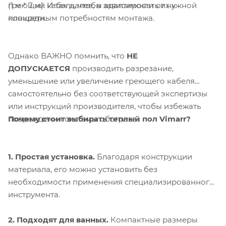
греющий кабель, чтобы адаптировать их к
(1 м * 7 м). И так далее, в зависимости от нужной
конкретным потребностям монтажа.
площади.
Однако ВАЖНО помнить, что
НЕ
ДОПУСКАЕТСЯ
производить разрезание,
уменьшение или увеличение греющего кабеля
самостоятельно без соответствующей экспертизы
или инструкций производителя, чтобы избежать
Почему стоит выбирать теплый пол Vimarr?
повреждения системы обогрева.
1. Простая установка.
Благодаря конструкции
материала, его можно установить без
необходимости применения специализированного
инструмента.
2. Подходят для ванных.
Компактные размеры