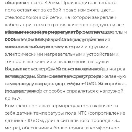
составляет всего 4,5 мм. Производитель теплого
обогрева.
пола оставляет за собой право изменять цвет
стекловолоконной сетки, на которой закреплен
кабель, при этом сохраняя качество продукта и все
Механический терморегулятор 540TM70.26-
объявленные характеристики. В комплекте с теплым
0001
специально разработан для управления
полом 540S2100KM14.0-M1-01 входит белый
электрическими теплыми полами и другими
механический терморегулятор.
электрическими нагревательными устройствами.
Точность включения и выключения нагрузки
Индикатор на передней панели горит, когда нагрев
составляет всего +0,4 °C от установленной
активирован. Установка терморегулятора
температуры. Вы можете легко настроить желаемую
осуществляется в стандартной монтажной коробке
температуру в пределах от +5 до +40 °C. Этот
(подрозетнике).
терморегулятор способен справляться с нагрузкой
до 16 А.
Комплект поставки терморегулятора включает в
себя датчик температуры пола NTC (сопротивление
датчика - 10 кОм, длина сигнального провода - 3
метра), обеспечивая более точное и комфортное