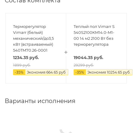
Состав комплекта
Терморегулятор
Теплый пол Vimarr S
Vimarr (белый)
540S2100KM14.0-M1-
механический/до3,5
00 14 м2 2100 Вт без
кВт (встраиваемый)
терморегулятора
540TM70.26-0001
1234.35
руб.
19044.35
руб.
1899
руб.
29299
руб.
-
35
%
Экономия
664.65
руб.
-
35
%
Экономия
10254.65
руб.
Варианты исполнения