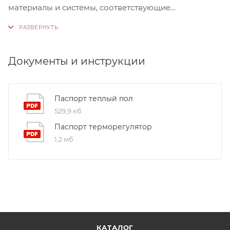
материалы и системы, соответствующие
международным стандартам сертификации ISO
9001:2015. Это обеспечивает надежность и
долговечность наших продуктов.
Документы и инструкции
Паспорт теплый пол
529,9 кб
Паспорт терморегулятор
1,2 мб
КАТАЛОГ