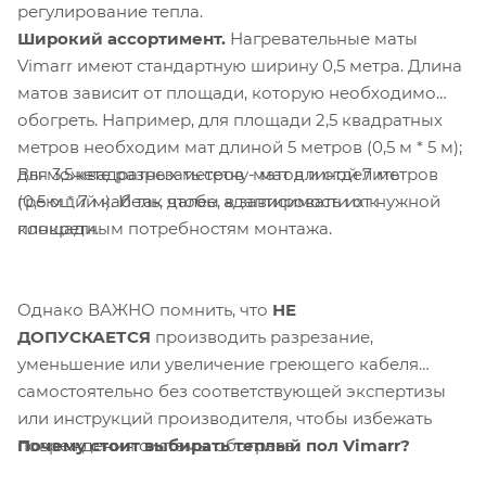
регулирование тепла.
Широкий ассортимент.
Нагревательные маты
Vimarr имеют стандартную ширину 0,5 метра. Длина
матов зависит от площади, которую необходимо
обогреть. Например, для площади 2,5 квадратных
метров необходим мат длиной 5 метров (0,5 м * 5 м);
Вы можете разрезать сетку матов и отделить
для 3,5 квадратных метров - мат длиной 7 метров
греющий кабель, чтобы адаптировать их к
(0,5 м * 7 м). И так далее, в зависимости от нужной
конкретным потребностям монтажа.
площади.
Однако ВАЖНО помнить, что
НЕ
ДОПУСКАЕТСЯ
производить разрезание,
уменьшение или увеличение греющего кабеля
самостоятельно без соответствующей экспертизы
или инструкций производителя, чтобы избежать
Почему стоит выбирать теплый пол Vimarr?
повреждения системы обогрева.