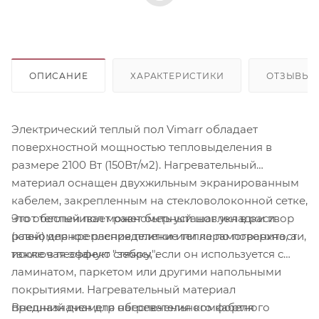
ОПИСАНИЕ
ХАРАКТЕРИСТИКИ
ОТЗЫВЫ
Электрический теплый пол Vimarr обладает
поверхностной мощностью тепловыделения в
размере 2100 Вт (150Вт/м2). Нагревательный
материал оснащен двухжильным экранированным
кабелем, закрепленным на стекловолоконной сетке,
Этот теплый пол может быть установлен в раствор
что обеспечивает равномерный шаг укладки и
(клей) для крепления плитки или керамогранита, а
равномерное распределение тепла по поверхности,
также в песчаную стяжку, если он используется с
исключая эффект "зебры".
ламинатом, паркетом или другими напольными
покрытиями. Нагревательный материал
Внешний диаметр нагревательного кабеля
предназначен для обеспечения комфортного