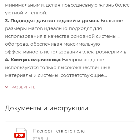
минимальными, делая повседневную жизнь более
уютной и теплой.
3. Подходят для коттеджей и домов.
Большие
размеры матов идеально подходят для
использования в качестве основной системы
обогрева, обеспечивая максимальную
эффективность использования электроэнергии в
4. Контроль качества.
На производстве
вашем коттедже или доме.
используются только высококачественные
материалы и системы, соответствующие
международным стандартам сертификации ISO
9001:2015. Это обеспечивает надежность и
долговечность наших продуктов.
Документы и инструкции
Паспорт теплого пола
529,9 кб