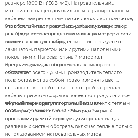
размере 1800 Вт (150Вт/м2). Нагревательный
материал оснащен двухжильным экранированным
кабелем, закрепленным на стекловолоконной сетке,
Этот теплый пол может быть установлен в раствор
что обеспечивает равномерный шаг укладки и
(клей) для крепления плитки или керамогранита, а
равномерное распределение тепла по поверхности,
также в песчаную стяжку, если он используется с
исключая эффект "зебры".
ламинатом, паркетом или другими напольными
покрытиями. Нагревательный материал
Внешний диаметр нагревательного кабеля
предназначен для обеспечения комфортного
составляет всего 4,5 мм. Производитель теплого
обогрева.
пола оставляет за собой право изменять цвет
стекловолоконной сетки, на которой закреплен
кабель, при этом сохраняя качество продукта и все
Черный терморегулятор 540TM91.716-
объявленные характеристики. В комплект с теплым
0022
представляет собой сенсорный и
полом 540S1800KM12.0-M1-22 входит черный
программируемый инструмент управления для
программируемый терморегулятор.
различных систем обогрева, включая тёплые полы с
использованием нагревательных матов,