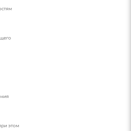
остям
ющего
ения
при этом