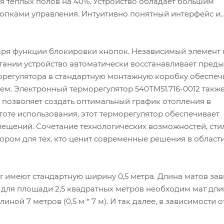
я теплых полов на 40%. Устройство обладает большим
опками управления. Интуитивно понятный интерфейс и
аря функции блокировки кнопок. Независимый элемент
итании устройство автоматически восстанавливает пред
морегулятора в стандартную монтажную коробку обеспеч
ем. Электронный терморегулятор 540TM51.716-0012 такж
 позволяет создать оптимальный график отопления в
оте использования, этот терморегулятор обеспечивает
щений. Сочетание технологических возможностей, сти
ором для тех, кто ценит современные решения в област
 имеют стандартную ширину 0,5 метра. Длина матов зав
 для площади 2,5 квадратных метров необходим мат дли
длиной 7 метров (0,5 м * 7 м). И так далее, в зависимости 