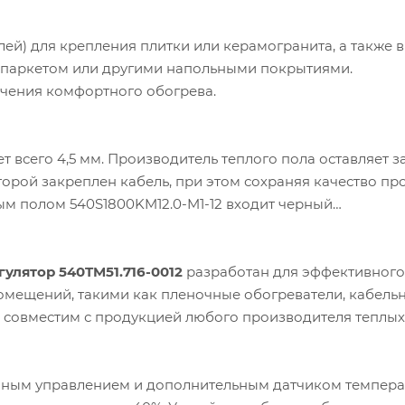
лей) для крепления плитки или керамогранита, а также в
м, паркетом или другими напольными покрытиями.
чения комфортного обогрева.
 всего 4,5 мм. Производитель теплого пола оставляет з
торой закреплен кабель, при этом сохраняя качество пр
лым полом 540S1800KM12.0-M1-12 входит черный
лятор 540TM51.716-0012
разработан для эффективного
омещений, такими как пленочные обогреватели, кабель
р совместим с продукцией любого производителя теплых
ным управлением и дополнительным датчиком темпер