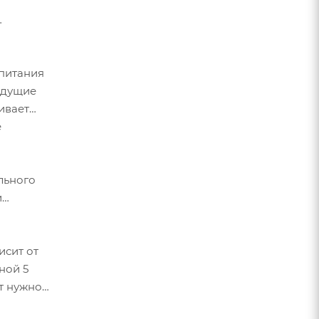
 питания
ыдущие
ивает
е
льного
и
исит от
ной 5
от нужной