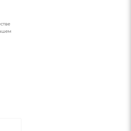
стве
вашем