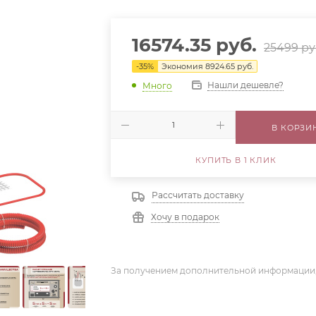
16574.35
руб.
25499
ру
-
35
%
Экономия
8924.65
руб.
Нашли дешевле?
Много
В КОРЗИ
КУПИТЬ В 1 КЛИК
Рассчитать доставку
Хочу в подарок
За получением дополнительной информации,