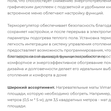
пола, что способствует снижению энергопотреблени
графическим дисплеем с подсветкой и удобными кн
встроенное меню облегчают настройку функций.
Терморегулятор обеспечивает безопасность благод
сохраняет настройки, и после перерыва в электроп
параметры подогрева теплого пола. Установка тер
легкость интеграции в систему управления отоплени
предоставляет возможность программирования, что
Благодаря своей высокой функциональности и прост
соответствии с индивидуальными потребностями.
комфортное и энергоэффективное обогревание поме
дизайна и долговечности делает его идеальным выб
отопления и комфорта в доме
Широкий ассортимент.
Нагревательные маты Vimarr
площади, которую необходимо обогреть. Например,
метров (0,5 м * 5 м); для 3,5 квадратных метров - мат 
площади.