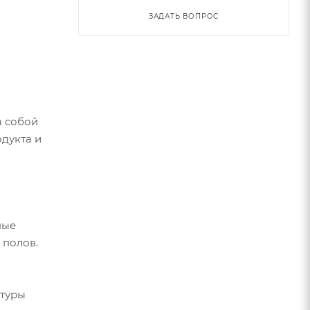
ЗАДАТЬ ВОПРОС
а собой
одукта и
ные
 полов.
атуры