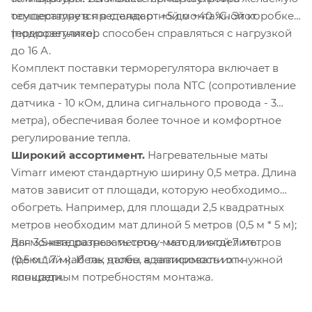
осуществляется в стандартной монтажной коробке
температуру в пределах от +5 до +40 °C. Этот
(подрозетнике).
терморегулятор способен справляться с нагрузкой
до 16 А.
Комплект поставки терморегулятора включает в
себя датчик температуры пола NTC (сопротивление
датчика - 10 кОм, длина сигнального провода - 3
метра), обеспечивая более точное и комфортное
регулирование тепла.
Широкий ассортимент.
Нагревательные маты
Vimarr имеют стандартную ширину 0,5 метра. Длина
матов зависит от площади, которую необходимо
обогреть. Например, для площади 2,5 квадратных
метров необходим мат длиной 5 метров (0,5 м * 5 м);
Вы можете разрезать сетку матов и отделить
для 3,5 квадратных метров - мат длиной 7 метров
греющий кабель, чтобы адаптировать их к
(0,5 м * 7 м). И так далее, в зависимости от нужной
конкретным потребностям монтажа.
площади.