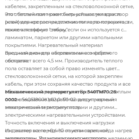
кабелем, закрепленным на стекловолоконной сетке,
Этот теплый пол может быть установлен в раствор
что обеспечивает равномерный шаг укладки и
(клей) для крепления плитки или керамогранита, а
равномерное распределение тепла по поверхности,
также в песчаную стяжку, если он используется с
исключая эффект "зебры".
ламинатом, паркетом или другими напольными
покрытиями. Нагревательный материал
Внешний диаметр нагревательного кабеля
предназначен для обеспечения комфортного
составляет всего 4,5 мм. Производитель теплого
обогрева.
пола оставляет за собой право изменять цвет
стекловолоконной сетки, на которой закреплен
кабель, при этом сохраняя качество продукта и все
Механический терморегулятор 540TM70.26-
объявленные характеристики. В комплект с теплым
0002
специально разработан для управления
полом 540S1800KM12.0-M1-02 входит черный
электрическими теплыми полами и другими
механический терморегулятор.
электрическими нагревательными устройствами.
Точность включения и выключения нагрузки
Индикатор на передней панели горит, когда нагрев
составляет всего +0,4 °C от установленной
активирован. Установка терморегулятора
температуры. Вы можете легко настроить желаемую