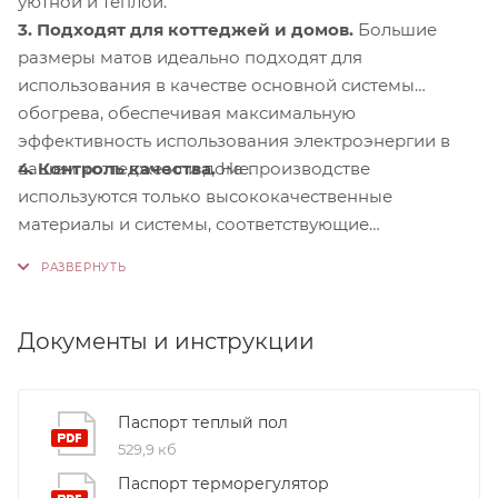
уютной и теплой.
3. Подходят для коттеджей и домов.
Большие
размеры матов идеально подходят для
использования в качестве основной системы
обогрева, обеспечивая максимальную
эффективность использования электроэнергии в
4. Контроль качества.
На производстве
вашем коттедже или доме.
используются только высококачественные
материалы и системы, соответствующие
международным стандартам сертификации ISO
9001:2015. Это обеспечивает надежность и
долговечность наших продуктов.
Документы и инструкции
Паспорт теплый пол
529,9 кб
Паспорт терморегулятор