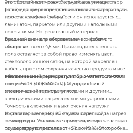
Этот теплый пол может быть установлен в раствор
что обеспечивает равномерный шаг укладки и
(клей) для крепления плитки или керамогранита, а
равномерное распределение тепла по поверхности,
также в песчаную стяжку, если он используется с
исключая эффект "зебры".
ламинатом, паркетом или другими напольными
покрытиями. Нагревательный материал
Внешний диаметр нагревательного кабеля
предназначен для обеспечения комфортного
составляет всего 4,5 мм. Производитель теплого
обогрева.
пола оставляет за собой право изменять цвет
стекловолоконной сетки, на которой закреплен
кабель, при этом сохраняя качество продукта и все
Механический терморегулятор 540TM70.26-0001
объявленные характеристики. В комплект с теплым
специально разработан для управления
полом 540S1500KM10.0-M1-01 входит белый
электрическими теплыми полами и другими
механический терморегулятор.
электрическими нагревательными устройствами.
Точность включения и выключения нагрузки
Индикатор на передней панели горит, когда нагрев
составляет всего +0,4 °C от установленной
активирован. Установка терморегулятора
температуры. Вы можете легко настроить желаемую
осуществляется в стандартной монтажной коробке
температуру в пределах от +5 до +40 °C. Этот