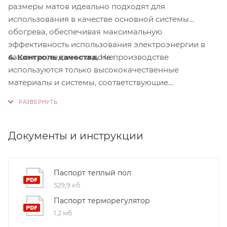
размеры матов идеально подходят для
использования в качестве основной системы
обогрева, обеспечивая максимальную
эффективность использования электроэнергии в
4. Контроль качества.
На производстве
вашем коттедже или доме.
используются только высококачественные
материалы и системы, соответствующие
международным стандартам сертификации ISO
9001:2015. Это обеспечивает надежность и
долговечность наших продуктов.
Документы и инструкции
Паспорт теплый пол
529,9 кб
Паспорт терморегулятор
1,2 мб