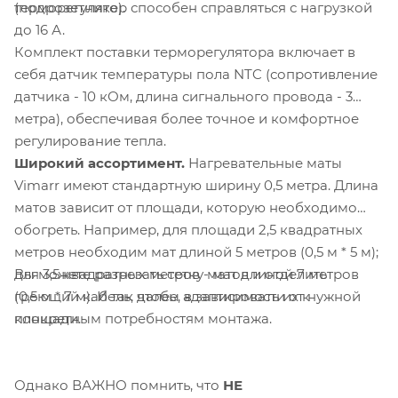
(подрозетнике).
терморегулятор способен справляться с нагрузкой
до 16 А.
Комплект поставки терморегулятора включает в
себя датчик температуры пола NTC (сопротивление
датчика - 10 кОм, длина сигнального провода - 3
метра), обеспечивая более точное и комфортное
регулирование тепла.
Широкий ассортимент.
Нагревательные маты
Vimarr имеют стандартную ширину 0,5 метра. Длина
матов зависит от площади, которую необходимо
обогреть. Например, для площади 2,5 квадратных
метров необходим мат длиной 5 метров (0,5 м * 5 м);
Вы можете разрезать сетку матов и отделить
для 3,5 квадратных метров - мат длиной 7 метров
греющий кабель, чтобы адаптировать их к
(0,5 м * 7 м). И так далее, в зависимости от нужной
конкретным потребностям монтажа.
площади.
Однако ВАЖНО помнить, что
НЕ