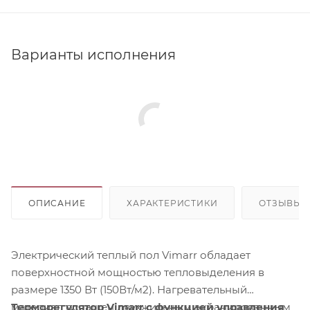
Варианты исполнения
ОПИСАНИЕ
ХАРАКТЕРИСТИКИ
ОТЗЫВЫ
Электрический теплый пол Vimarr обладает
поверхностной мощностью тепловыделения в
размере 1350 Вт (150Вт/м2). Нагревательный
материал оснащен двухжильным экранированным
Терморегулятор Vimarr с функцией управления