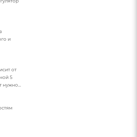
егулятор
в
го и
исит от
ной 5
от нужной
остям