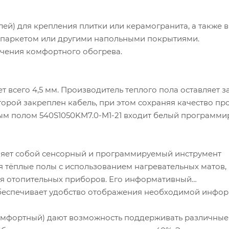
лей) для крепления плитки или керамогранита, а также в
м, паркетом или другими напольными покрытиями.
чения комфортного обогрева.
 всего 4,5 мм. Производитель теплого пола оставляет з
торой закреплен кабель, при этом сохраняя качество пр
лым полом 540S1050KM7.0-M1-21 входит белый программ
яет собой сенсорный и программируемый инструмент
я тёплые полы с использованием нагревательных матов,
для отопительных приборов. Его информативный
обеспечивает удобство отображения необходимой инфор
омфортный) дают возможность поддерживать различные