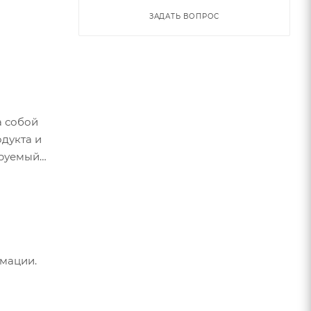
ЗАДАТЬ ВОПРОС
а собой
одукта и
ируемый
мации.