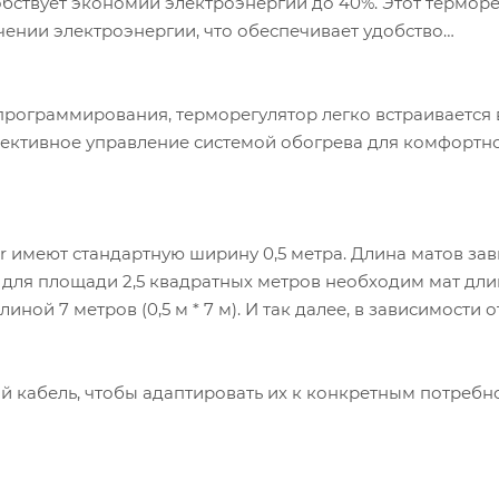
собствует экономии электроэнергии до 40%. Этот термор
ении электроэнергии, что обеспечивает удобство
программирования, терморегулятор легко встраивается 
ективное управление системой обогрева для комфортно
 имеют стандартную ширину 0,5 метра. Длина матов зав
 для площади 2,5 квадратных метров необходим мат дли
длиной 7 метров (0,5 м * 7 м). И так далее, в зависимости 
ий кабель, чтобы адаптировать их к конкретным потребн