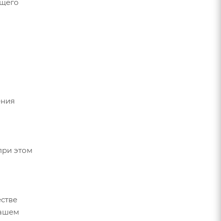
ющего
ения
при этом
стве
вашем