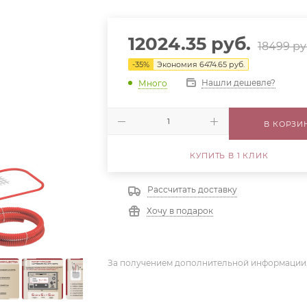
12024.35
руб.
18499
ру
-
35
%
Экономия
6474.65
руб.
Нашли дешевле?
Много
В КОРЗИ
КУПИТЬ В 1 КЛИК
Рассчитать доставку
Хочу в подарок
За получением дополнительной информации,