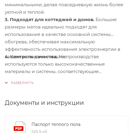
минимальными, делая повседневную жизнь более
уютной и теплой.
3. Подходят для коттеджей и домов.
Большие
размеры матов идеально подходят для
использования в качестве основной системы
обогрева, обеспечивая максимальную
эффективность использования электроэнергии в
4. Контроль качества.
На производстве
вашем коттедже или доме.
используются только высококачественные
материалы и системы, соответствующие
международным стандартам сертификации ISO
9001:2015. Это обеспечивает надежность и
долговечность наших продуктов.
Документы и инструкции
Паспорт теплого пола
529,9 кб