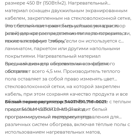
размере 450 Вт (150Вт/м2). Нагревательный
материал оснащен двухжильным экранированным
кабелем, закрепленным на стекловолоконной сетке,
Этот теплый пол может быть установлен в раствор
что обеспечивает равномерный шаг укладки и
(клей) для крепления плитки или керамогранита, а
равномерное распределение тепла по поверхности,
также в песчаную стяжку, если он используется с
исключая эффект "зебры".
ламинатом, паркетом или другими напольными
покрытиями. Нагревательный материал
Внешний диаметр нагревательного кабеля
предназначен для обеспечения комфортного
составляет всего 4,5 мм. Производитель теплого
обогрева.
пола оставляет за собой право изменять цвет
стекловолоконной сетки, на которой закреплен
кабель, при этом сохраняя качество продукта и все
Белый терморегулятор 540TM91.716-0021
объявленные характеристики. В комплекте с теплым
представляет собой сенсорный и
полом 540LM450KM3.0-M1-21 входит белый
программируемый инструмент управления для
программируемый терморегулятор.
различных систем обогрева, включая тёплые полы с
использованием нагревательных матов,