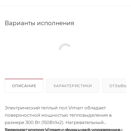
Варианты исполнения
ОПИСАНИЕ
ХАРАКТЕРИСТИКИ
ОТЗЫВЫ
Электрический теплый пол Vimarr обладает
поверхностной мощностью тепловыделения в
размере 300 Вт (150Вт/м2). Нагревательный
материал оснащен двухжильным экранированным
Терморегулятор Vimarr с функцией управления