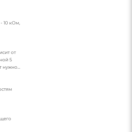
- 10 кОм,
исит от
ной 5
от нужной
остям
ющего