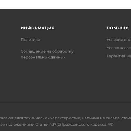
ИНФОРМАЦИЯ
ПОМОЩЬ
Политика
Условия оп
Условия дос
Соглашение на обработку
Гарантия на
персональных данных
 касающаяся технических характеристик, наличия на складе, сто
ой положениями Статьи 437(2) Гражданского кодекса РФ.