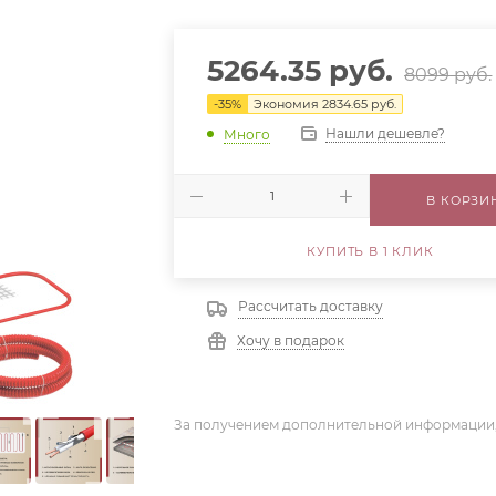
5264.35
руб.
8099
руб.
-
35
%
Экономия
2834.65
руб.
Нашли дешевле?
Много
В КОРЗИ
КУПИТЬ В 1 КЛИК
Рассчитать доставку
Хочу в подарок
За получением дополнительной информации,