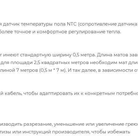
 датчик температуры пола NTC (сопротивление датчика 
 более точное и комфортное регулирование тепла.
 имеют стандартную ширину 0,5 метра. Длина матов зав
 для площади 2,5 квадратных метров необходим мат дли
длиной 7 метров (0,5 м * 7 м). И так далее, в зависимости 
ий кабель, чтобы адаптировать их к конкретным потребн
изводить разрезание, уменьшение или увеличение гре
тизы или инструкций производителя, чтобы избежать