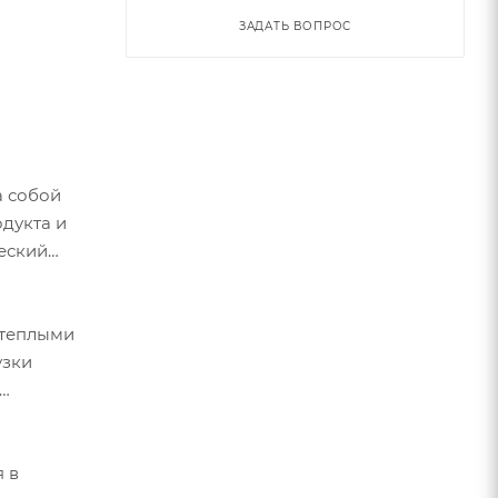
ЗАДАТЬ ВОПРОС
а собой
одукта и
еский
 теплыми
узки
я в