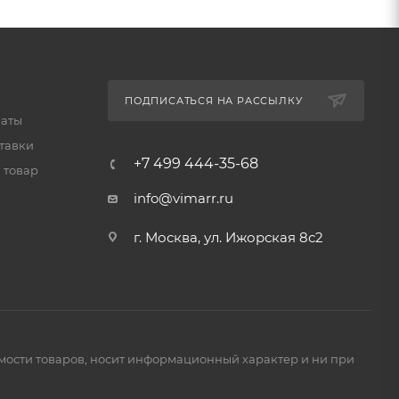
ПОДПИСАТЬСЯ НА РАССЫЛКУ
латы
тавки
+7 499 444-35-68
 товар
info@vimarr.ru
г. Москва, ул. Ижорская 8с2
имости товаров, носит информационный характер и ни при