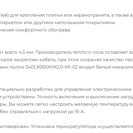
лей) для крепления плитки или керамогранита, а также в
м, паркетом или другими напольными покрытиями.
чения комфортного обогрева.
 всего 4,5 мм. Производитель теплого пола оставляет з
торой закреплен кабель, при этом сохраняя качество пр
еплым полом 540LM300KM2.0-M1-02 входит белый механич
пециально разработан для управления электрическими
 устройствами. Точность включения и выключения нагр
туры. Вы можете легко настроить желаемую температуру в
бен справляться с нагрузкой до 16 А.
активирован. Установка терморегулятора осуществляетс