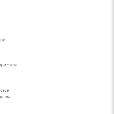
ения
при этом
стве
вашем