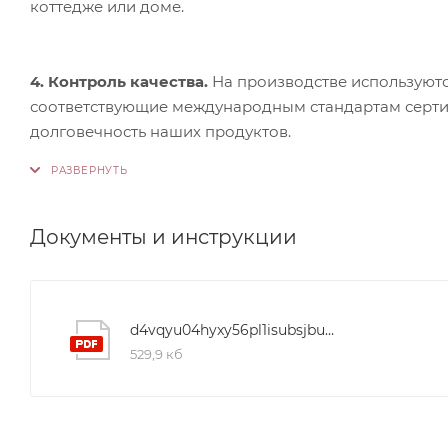
коттедже или доме.
4. Контроль качества.
На производстве используютс
соответствующие международным стандартам сертифи
долговечность наших продуктов.
Документы и инструкции
d4vqyu04hyxy56pl1isubsjbuknyiki7
529,9 кб