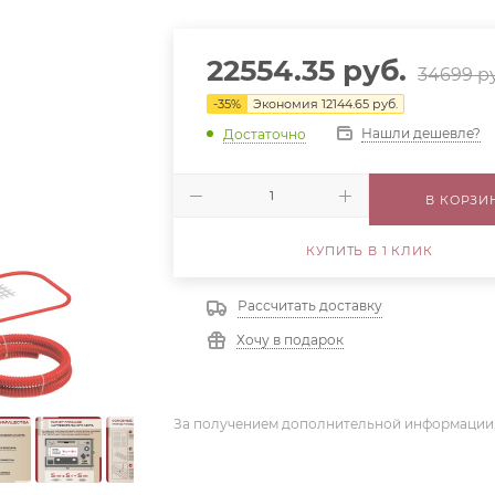
22554.35
руб.
34699
ру
-
35
%
Экономия
12144.65
руб.
Нашли дешевле?
Достаточно
В КОРЗИ
КУПИТЬ В 1 КЛИК
Рассчитать доставку
Хочу в подарок
За получением дополнительной информации,