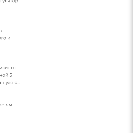
егулятор
в
го и
исит от
ной 5
от нужной
остям