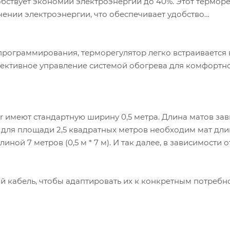
собствует экономии электроэнергии до 40%. Этот термор
ении электроэнергии, что обеспечивает удобство
программирования, терморегулятор легко встраивается 
ективное управление системой обогрева для комфортно
 имеют стандартную ширину 0,5 метра. Длина матов зав
 для площади 2,5 квадратных метров необходим мат дли
длиной 7 метров (0,5 м * 7 м). И так далее, в зависимости 
ий кабель, чтобы адаптировать их к конкретным потребн