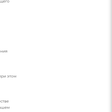
ющего
ения
при этом
стве
вашем