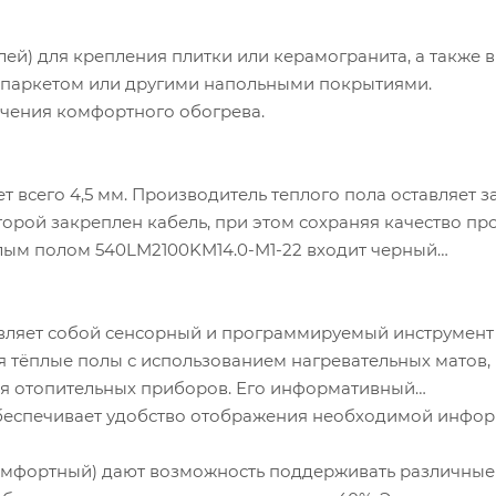
лей) для крепления плитки или керамогранита, а также в
м, паркетом или другими напольными покрытиями.
чения комфортного обогрева.
 всего 4,5 мм. Производитель теплого пола оставляет з
торой закреплен кабель, при этом сохраняя качество пр
плым полом 540LM2100KM14.0-M1-22 входит черный
вляет собой сенсорный и программируемый инструмент
я тёплые полы с использованием нагревательных матов,
для отопительных приборов. Его информативный
обеспечивает удобство отображения необходимой инфор
омфортный) дают возможность поддерживать различные