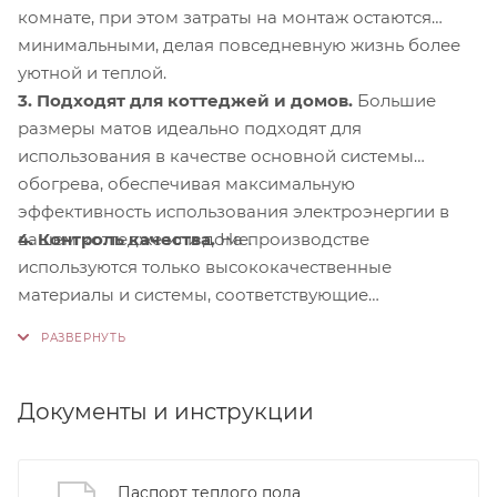
комнате, при этом затраты на монтаж остаются
минимальными, делая повседневную жизнь более
уютной и теплой.
3. Подходят для коттеджей и домов.
Большие
размеры матов идеально подходят для
использования в качестве основной системы
обогрева, обеспечивая максимальную
эффективность использования электроэнергии в
4. Контроль качества.
На производстве
вашем коттедже или доме.
используются только высококачественные
материалы и системы, соответствующие
международным стандартам сертификации ISO
9001:2015. Это обеспечивает надежность и
долговечность наших продуктов.
Документы и инструкции
Паспорт теплого пола