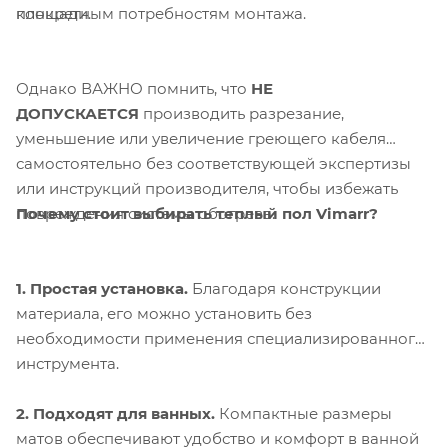
конкретным потребностям монтажа.
площади.
Однако ВАЖНО помнить, что
НЕ
ДОПУСКАЕТСЯ
производить разрезание,
уменьшение или увеличение греющего кабеля
самостоятельно без соответствующей экспертизы
или инструкций производителя, чтобы избежать
Почему стоит выбирать теплый пол Vimarr?
повреждения системы обогрева.
1. Простая установка.
Благодаря конструкции
материала, его можно установить без
необходимости применения специализированного
инструмента.
2. Подходят для ванных.
Компактные размеры
матов обеспечивают удобство и комфорт в ванной