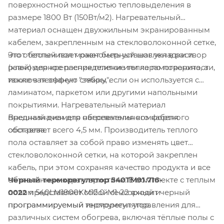
поверхностной мощностью тепловыделения в
размере 1800 Вт (150Вт/м2). Нагревательный
материал оснащен двухжильным экранированным
кабелем, закрепленным на стекловолоконной сетке,
Этот теплый пол может быть установлен в раствор
что обеспечивает равномерный шаг укладки и
(клей) для крепления плитки или керамогранита, а
равномерное распределение тепла по поверхности,
также в песчаную стяжку, если он используется с
исключая эффект "зебры".
ламинатом, паркетом или другими напольными
покрытиями. Нагревательный материал
Внешний диаметр нагревательного кабеля
предназначен для обеспечения комфортного
составляет всего 4,5 мм. Производитель теплого
обогрева.
пола оставляет за собой право изменять цвет
стекловолоконной сетки, на которой закреплен
кабель, при этом сохраняя качество продукта и все
Черный терморегулятор 540TM91.716-
объявленные характеристики. В комплекте с теплым
0022
представляет собой сенсорный и
полом 540LM1800KM12.0-M1-22 входит черный
программируемый инструмент управления для
программируемый терморегулятор.
различных систем обогрева, включая тёплые полы с