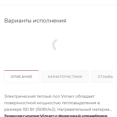
Варианты исполнения
ОПИСАНИЕ
ХАРАКТЕРИСТИКИ
ОТЗЫВЫ
Электрический теплый пол Vimarr обладает
поверхностной мощностью тепловыделения в
размере 150 Вт (150Вт/м2). Нагревательный материал
оснащен двухжильным экранированным кабелем,
Терморегулятор Vimarr с функцией управления