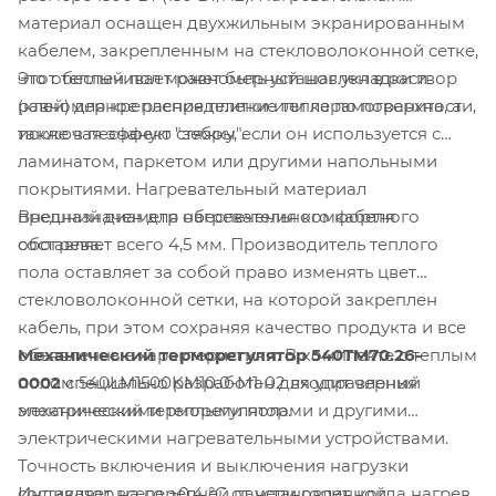
материал оснащен двухжильным экранированным
кабелем, закрепленным на стекловолоконной сетке,
Этот теплый пол может быть установлен в раствор
что обеспечивает равномерный шаг укладки и
(клей) для крепления плитки или керамогранита, а
равномерное распределение тепла по поверхности,
также в песчаную стяжку, если он используется с
исключая эффект "зебры".
ламинатом, паркетом или другими напольными
покрытиями. Нагревательный материал
Внешний диаметр нагревательного кабеля
предназначен для обеспечения комфортного
составляет всего 4,5 мм. Производитель теплого
обогрева.
пола оставляет за собой право изменять цвет
стекловолоконной сетки, на которой закреплен
кабель, при этом сохраняя качество продукта и все
Механический терморегулятор 540TM70.26-
объявленные характеристики. В комплекте с теплым
0002
специально разработан для управления
полом 540LM1500KM10.0-M1-02 входит черный
электрическими теплыми полами и другими
механический терморегулятор.
электрическими нагревательными устройствами.
Точность включения и выключения нагрузки
Индикатор на передней панели горит, когда нагрев
составляет всего +0,4 °C от установленной