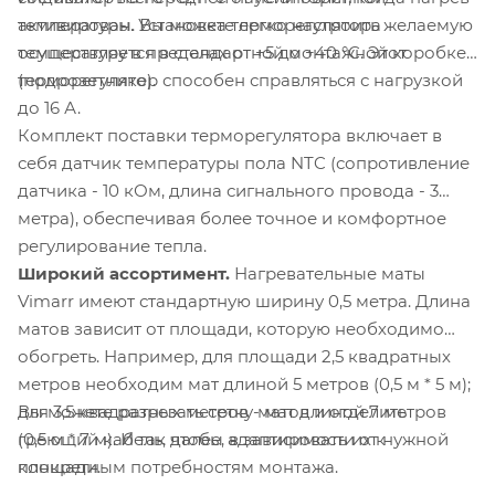
активирован. Установка терморегулятора
температуры. Вы можете легко настроить желаемую
осуществляется в стандартной монтажной коробке
температуру в пределах от +5 до +40 °C. Этот
(подрозетнике).
терморегулятор способен справляться с нагрузкой
до 16 А.
Комплект поставки терморегулятора включает в
себя датчик температуры пола NTC (сопротивление
датчика - 10 кОм, длина сигнального провода - 3
метра), обеспечивая более точное и комфортное
регулирование тепла.
Широкий ассортимент.
Нагревательные маты
Vimarr имеют стандартную ширину 0,5 метра. Длина
матов зависит от площади, которую необходимо
обогреть. Например, для площади 2,5 квадратных
метров необходим мат длиной 5 метров (0,5 м * 5 м);
Вы можете разрезать сетку матов и отделить
для 3,5 квадратных метров - мат длиной 7 метров
греющий кабель, чтобы адаптировать их к
(0,5 м * 7 м). И так далее, в зависимости от нужной
конкретным потребностям монтажа.
площади.