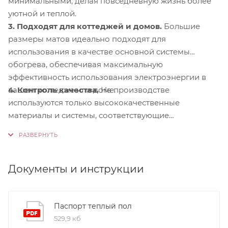
минимальными, делая повседневную жизнь более
уютной и теплой.
3. Подходят для коттеджей и домов.
Большие
размеры матов идеально подходят для
использования в качестве основной системы
обогрева, обеспечивая максимальную
эффективность использования электроэнергии в
4. Контроль качества.
На производстве
вашем коттедже или доме.
используются только высококачественные
материалы и системы, соответствующие
международным стандартам сертификации ISO
9001:2015. Это обеспечивает надежность и
долговечность наших продуктов.
Документы и инструкции
Паспорт теплый пол
529,9 кб