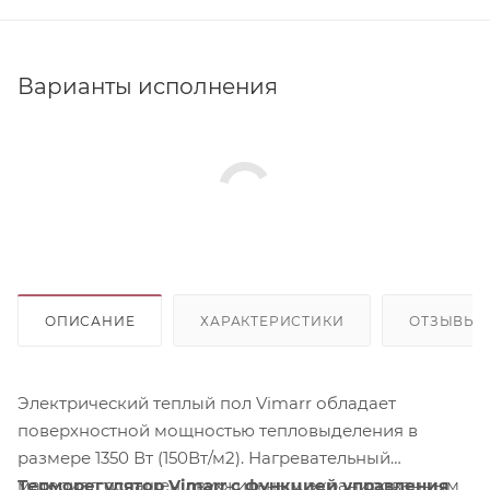
Варианты исполнения
ОПИСАНИЕ
ХАРАКТЕРИСТИКИ
ОТЗЫВЫ
Электрический теплый пол Vimarr обладает
поверхностной мощностью тепловыделения в
размере 1350 Вт (150Вт/м2). Нагревательный
материал оснащен двухжильным экранированным
Терморегулятор Vimarr с функцией управления