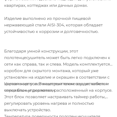
квартирах, коттеджах или дачных домах.
Изделие выполнено из прочной пищевой
нержавеющей стали AISI-304, которая обладает
устойчивостью к коррозии и долговечностью.
Благодаря умной конструкции, этот
полотенцесушитель может быть легко подключен к
сети как справа, так и слева. Модель комплектуется
коробом для скрытого монтажа, который уже
установлен на изделие и окрашен в соответствии с
Управление полотенцесушителем осуществляется
цветом корпуса. В комплект также входят кабель и
через блок управления, расположенный на корпусе.
специальные держатели.
Этот блок позволяет настраивать таймер работы,
регулировать уровень нагрева и полностью
выключать устройство.
Температура поверхности полотенцесушителя