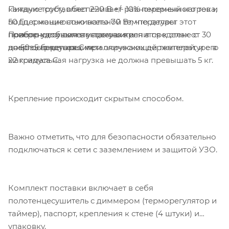
Питание составляет 220 В +/- 10% переменного тока,
каждую трубу, обеспечивает равномерный нагрев и
50 Гц, с мощностью всего 70 Вт, что делает этот
поддержание номинальной температуры
Полотенцесушитель прочно крепится к стене с
прибор удобным в установке и
поверхности полотенцесушителя в пределах от 30
помощью четырех металлических держателей, и его
энергосберегающим.
до 50±5 градусов C при окружающей температуре в
максимальная нагрузка не должна превышать 5 кг.
22 градуса C.
Крепление происходит скрытым способом.
Важно отметить, что для безопасности обязательно
подключаться к сети с заземлением и защитой УЗО.
Комплект поставки включает в себя
полотенцесушитель с диммером (терморегулятор и
таймер), паспорт, крепления к стене (4 штуки) и
упаковку.