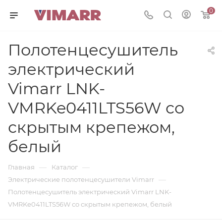
0
Полотенцесушитель
электрический
Vimarr LNK-
VMRKe0411LTS56W со
скрытым крепежом,
белый
—
—
Главная
Каталог
—
Электрические полотенцесушители Vimarr
Полотенцесушитель электрический Vimarr LNK-
VMRKe0411LTS56W со скрытым крепежом, белый