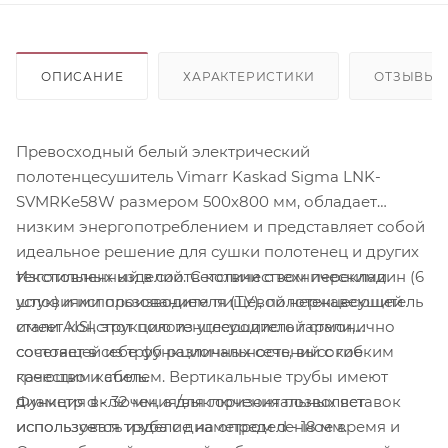
ОПИСАНИЕ
ХАРАКТЕРИСТИКИ
ОТЗЫВЫ
Превосходный белый электрический
полотенцесушитель Vimarr Kaskad Sigma LNK-
SVMRKe58W размером 500х800 мм, обладает
низким энергопотреблением и представляет собой
идеальное решение для сушки полотенец и других
Изготовленный в соответствии с техническими
текстильных изделий. С количеством перекладин (6
условиями производителя (ТУ), полотенцесушитель
штук) и использованием пищевой нержавеющей
имеет конструкцию из углеродистой стали,
стали AISI, этот полотенцесушитель гармонично
состоящей из труб различных сечений с гибким
сочетает в себе функциональность, высокое
греющим кабелем. Вертикальные трубы имеют
качество и стиль.
Функция включения/выключения позволяет
диаметр d - 32 мм, а для горизонтальных вставок
использовать изделие на определенное время и
используется труба с диаметром d - 18 мм.