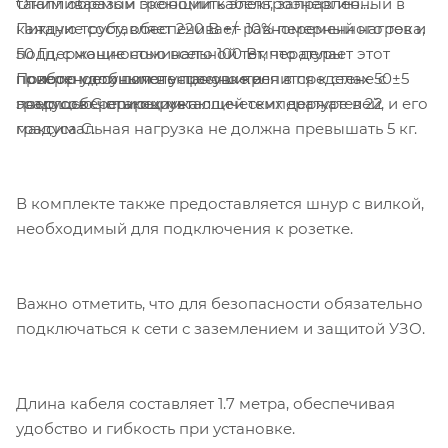
таким образом экономить электроэнергию.
Отапливаемый греющий кабель, заправленный в
Питание составляет 220 В +/- 10% переменного тока,
каждую трубу, обеспечивает равномерный нагрев и
50 Гц, с мощностью всего 100 Вт, что делает этот
поддержание номинальной температуры
Полотенцесушитель прочно крепится к стене с
прибор удобным в установке и
поверхности полотенцесушителя в пределах 50±5
помощью четырех металлических держателей, и его
энергосберегающим.
градусов C при окружающей температуре в 22
максимальная нагрузка не должна превышать 5 кг.
градуса C.
В комплекте также предоставляется шнур с вилкой,
необходимый для подключения к розетке.
Важно отметить, что для безопасности обязательно
подключаться к сети с заземлением и защитой УЗО.
Длина кабеля составляет 1.7 метра, обеспечивая
удобство и гибкость при установке.