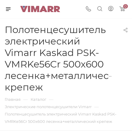
0
Полотенцесушитель
электрический
Vimarr Kaskad PSK-
VMRKe56Cr 500х600
лесенка+металлический
крепеж
—
—
Главная
Каталог
—
Электрические полотенцесушители Vimarr
Полотенцесушитель электрический Vimarr Kaskad PSK-
VMRKe56Cr 500х600 лесенка+металлический крепеж