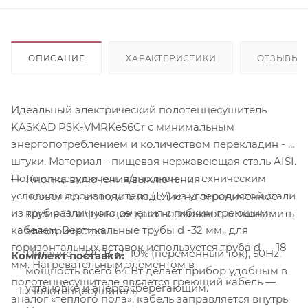
ОПИСАНИЕ
ХАРАКТЕРИСТИКИ
ОТЗЫВЫ
Идеальный электрический полотенцесушитель
KASKAD PSK-VMRKe56Cr с минимальным
энергопотреблением и количеством перекладин - 4
штуки. Материал - пищевая нержавеющая сталь AISI.
Полотенцесушитель выполнен по техническим
Кнопка включения/выключения
условиям производителя (ТУ) из углеродистой стали
позволяет включать изделие на ограниченное
из труб различного сечения с гибким греющим
время. Эта функция дает возможность экономить
кабелем. Вертикальные трубы d -32 мм., для
электричество.
горизонтальных вставок используется труба d — 18
Питание - 220 В +/- 10% (переменный ток), 50Hz,
Комплект поставки:
мм. Нагревательным элементом в
мощность всего 64 Вт делает прибор удобным в
полотенцесушителе является греющий кабель —
установке и энергосберегающим.
Полотенцесушитель
аналог «теплого пола», кабель заправляется внутрь