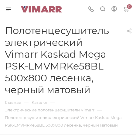
0
Полотенцесушитель
электрический
Vimarr Kaskad Mega
PSK-LMVMRKe58BL
500х800 лесенка,
черный матовый
—
—
Главная
Каталог
—
Электрические полотенцесушители Vimarr
Полотенцесушитель электрический Vimarr Kaskad Mega
PSK-LMVMRKe58BL 500х800 лесенка, черный матовый