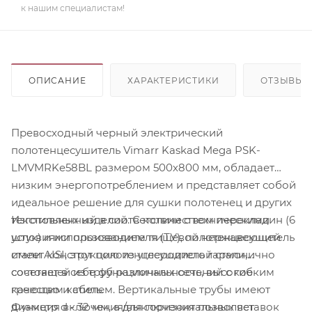
к нашим специалистам!
ОПИСАНИЕ
ХАРАКТЕРИСТИКИ
ОТЗЫВЫ
Превосходный черный электрический
полотенцесушитель Vimarr Kaskad Mega PSK-
LMVMRKe58BL размером 500х800 мм, обладает
низким энергопотреблением и представляет собой
идеальное решение для сушки полотенец и других
Изготовленный в соответствии с техническими
текстильных изделий. С количеством перекладин (6
условиями производителя (ТУ), полотенцесушитель
штук) и использованием пищевой нержавеющей
имеет конструкцию из углеродистой стали,
стали AISI, этот полотенцесушитель гармонично
состоящей из труб различных сечений с гибким
сочетает в себе функциональность, высокое
греющим кабелем. Вертикальные трубы имеют
качество и стиль.
Функция включения/выключения позволяет
диаметр d - 32 мм, а для горизонтальных вставок