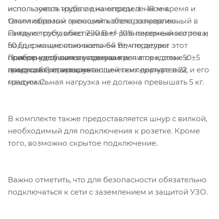
использовать изделие на определенное время и
используется труба с диаметром d - 18 мм.
таким образом экономить электроэнергию.
Отапливаемый греющий кабель, заправленный в
Питание составляет 220 В +/- 10% переменного тока,
каждую трубу, обеспечивает равномерный нагрев и
50 Гц, с мощностью всего 64 Вт, что делает этот
поддержание номинальной температуры
Полотенцесушитель прочно крепится к стене с
прибор удобным в установке и
поверхности полотенцесушителя в пределах 50±5
помощью четырех металлических держателей, и его
энергосберегающим.
градусов C при окружающей температуре в 22
максимальная нагрузка не должна превышать 5 кг.
градуса C.
В комплекте также предоставляется шнур с вилкой,
необходимый для подключения к розетке. Кроме
того, возможно скрытое подключение.
Важно отметить, что для безопасности обязательно
подключаться к сети с заземлением и защитой УЗО.