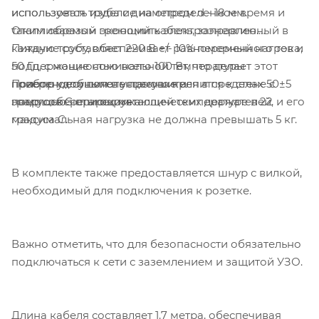
использовать изделие на определенное время и
используется труба с диаметром d - 18 мм.
таким образом экономить электроэнергию.
Отапливаемый греющий кабель, заправленный в
Питание составляет 220 В +/- 10% переменного тока,
каждую трубу, обеспечивает равномерный нагрев и
50 Гц, с мощностью всего 100 Вт, что делает этот
поддержание номинальной температуры
Полотенцесушитель прочно крепится к стене с
прибор удобным в установке и
поверхности полотенцесушителя в пределах 50±5
помощью четырех металлических держателей, и его
энергосберегающим.
градусов C при окружающей температуре в 22
максимальная нагрузка не должна превышать 5 кг.
градуса C.
В комплекте также предоставляется шнур с вилкой,
необходимый для подключения к розетке.
Важно отметить, что для безопасности обязательно
подключаться к сети с заземлением и защитой УЗО.
Длина кабеля составляет 1.7 метра, обеспечивая