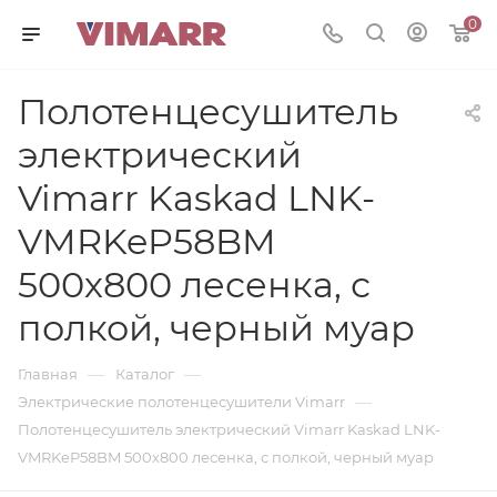
0
Полотенцесушитель
электрический
Vimarr Kaskad LNK-
VMRKeP58BM
500х800 лесенка, с
полкой, черный муар
—
—
Главная
Каталог
—
Электрические полотенцесушители Vimarr
Полотенцесушитель электрический Vimarr Kaskad LNK-
VMRKeP58BM 500х800 лесенка, с полкой, черный муар