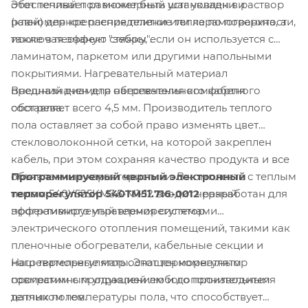
Этот теплый пол может быть установлен в раствор
обеспечивает равномерный шаг укладки и
(клей) для крепления плитки или керамогранита, а
равномерное распределение тепла по поверхности,
также в песчаную стяжку, если он используется с
исключая эффект "зебры".
ламинатом, паркетом или другими напольными
покрытиями. Нагревательный материал
Внешний диаметр нагревательного кабеля
предназначен для обеспечения комфортного
составляет всего 4,5 мм. Производитель теплого
обогрева.
пола оставляет за собой право изменять цвет
стекловолоконной сетки, на которой закреплен
кабель, при этом сохраняя качество продукта и все
Программируемый черный электронный
объявленные характеристики. В комплекте с теплым
терморегулятор 540TM51.716-0012
разработан для
полом 540Y525KM3.5-M1-12 входит черный
эффективного управления системами
программируемый терморегулятор.
электрического отопления помещений, такими как
пленочные обогреватели, кабельные секции и
Наш терморегулятор оснащен комнатным
нагревательные маты. Этот терморегулятор
программным управлением и дополнительным
совместим с продукцией любого производителя
датчиком температуры пола, что способствует
теплых полов.