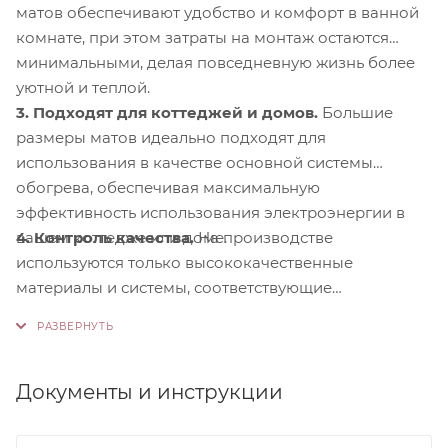
матов обеспечивают удобство и комфорт в ванной
комнате, при этом затраты на монтаж остаются
минимальными, делая повседневную жизнь более
уютной и теплой.
3. Подходят для коттеджей и домов.
Большие
размеры матов идеально подходят для
использования в качестве основной системы
обогрева, обеспечивая максимальную
эффективность использования электроэнергии в
4. Контроль качества.
На производстве
вашем коттедже или доме.
используются только высококачественные
материалы и системы, соответствующие
международным стандартам сертификации ISO
9001:2015. Это обеспечивает надежность и
долговечность наших продуктов.
Документы и инструкции