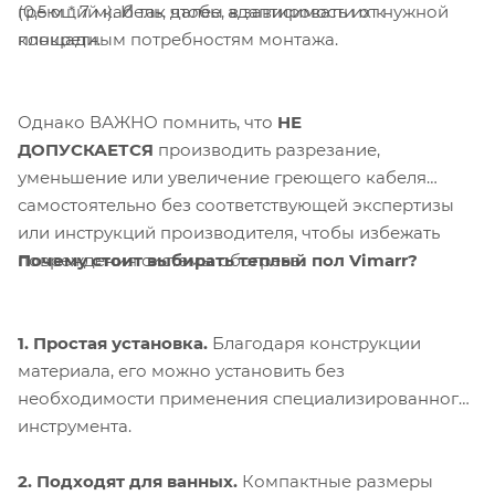
греющий кабель, чтобы адаптировать их к
(0,5 м * 7 м). И так далее, в зависимости от нужной
конкретным потребностям монтажа.
площади.
Однако ВАЖНО помнить, что
НЕ
ДОПУСКАЕТСЯ
производить разрезание,
уменьшение или увеличение греющего кабеля
самостоятельно без соответствующей экспертизы
или инструкций производителя, чтобы избежать
Почему стоит выбирать теплый пол Vimarr?
повреждения системы обогрева.
1. Простая установка.
Благодаря конструкции
материала, его можно установить без
необходимости применения специализированного
инструмента.
2. Подходят для ванных.
Компактные размеры