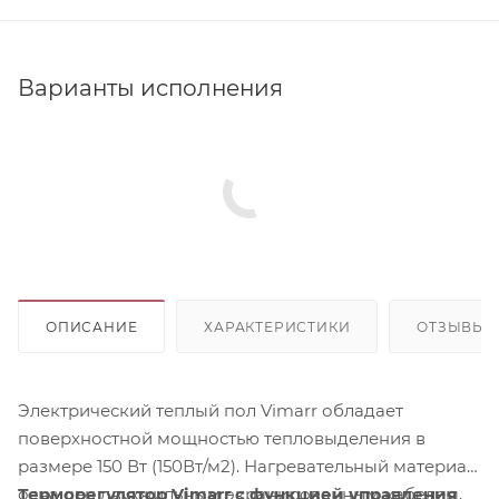
Варианты исполнения
ОПИСАНИЕ
ХАРАКТЕРИСТИКИ
ОТЗЫВЫ
Электрический теплый пол Vimarr обладает
поверхностной мощностью тепловыделения в
размере 150 Вт (150Вт/м2). Нагревательный материал
оснащен двухжильным экранированным кабелем,
Терморегулятор Vimarr с функцией управления