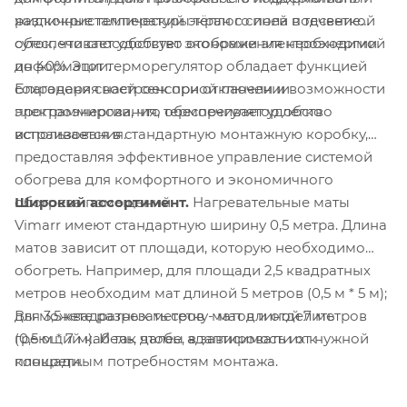
различные температуры тёплого пола в течение
жидкокристаллический экран с синей подсветкой
суток, что способствует экономии электроэнергии
обеспечивает удобство отображения необходимой
до 40%. Этот терморегулятор обладает функцией
информации.
Благодаря своей сенсорной панели и возможности
сохранения настроек при отключении
программирования, терморегулятор легко
электроэнергии, что обеспечивает удобство
встраивается в стандартную монтажную коробку,
использования.
предоставляя эффективное управление системой
обогрева для комфортного и экономичного
Широкий ассортимент.
Нагревательные маты
обогрева помещений.
Vimarr имеют стандартную ширину 0,5 метра. Длина
матов зависит от площади, которую необходимо
обогреть. Например, для площади 2,5 квадратных
метров необходим мат длиной 5 метров (0,5 м * 5 м);
Вы можете разрезать сетку матов и отделить
для 3,5 квадратных метров - мат длиной 7 метров
греющий кабель, чтобы адаптировать их к
(0,5 м * 7 м). И так далее, в зависимости от нужной
конкретным потребностям монтажа.
площади.