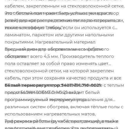
кабелем, закрепленным на стекловолоконной сетке,
Этот теплый пол может быть установлен в раствор
что обеспечивает равномерный шаг укладки и
(клей) для крепления плитки или керамогранита, а
равномерное распределение тепла по поверхности,
также в песчаную стяжку, если он используется с
исключая эффект "зебры".
ламинатом, паркетом или другими напольными
покрытиями. Нагревательный материал
Внешний диаметр нагревательного кабеля
предназначен для обеспечения комфортного
составляет всего 4,5 мм. Производитель теплого
обогрева.
пола оставляет за собой право изменять цвет
стекловолоконной сетки, на которой закреплен
кабель, при этом сохраняя качество продукта и все
Белый терморегулятор 540TM91.716-0021
объявленные характеристики. В комплекте с теплым
представляет собой сенсорный и
полом 540W450KM3.0-M1-21 входит белый
программируемый инструмент управления для
программируемый терморегулятор.
различных систем обогрева, включая тёплые полы с
использованием нагревательных матов,
Три режима работы (ручной, программируемый и
инфракрасной пленки, кабельных секций, а также
комфортный) дают возможность поддерживать
для отопительных приборов. Его информативный