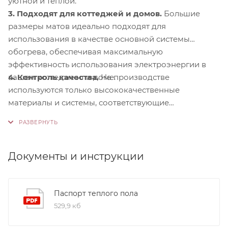
уютной и теплой.
3. Подходят для коттеджей и домов.
Большие
размеры матов идеально подходят для
использования в качестве основной системы
обогрева, обеспечивая максимальную
эффективность использования электроэнергии в
4. Контроль качества.
На производстве
вашем коттедже или доме.
используются только высококачественные
материалы и системы, соответствующие
международным стандартам сертификации ISO
9001:2015. Это обеспечивает надежность и
долговечность наших продуктов.
Документы и инструкции
Паспорт теплого пола
529,9 кб