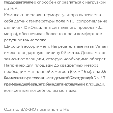
(подрозетнике).
терморегулятор способен справляться с нагрузкой
до 16 А.
Комплект поставки терморегулятора включает в
себя датчик температуры пола NTC (сопротивление
датчика - 10 кОм, длина сигнального провода - 3
метра), обеспечивая более точное и комфортное
регулирование тепла.
Широкий ассортимент. Нагревательные маты Vimarr
имеют стандартную ширину 0,5 метра. Длина матов
зависит от площади, которую необходимо обогреть.
Например, для площади 2,5 квадратных метров
необходим мат длиной 5 метров (0,5 м * 5 м); для 3,5
Вы можете разрезать сетку матов и отделить
квадратных метров - мат длиной 7 метров (0,5 м * 7
греющий кабель, чтобы адаптировать их к
м). И так далее, в зависимости от нужной площади.
конкретным потребностям монтажа.
Однако ВАЖНО помнить, что НЕ