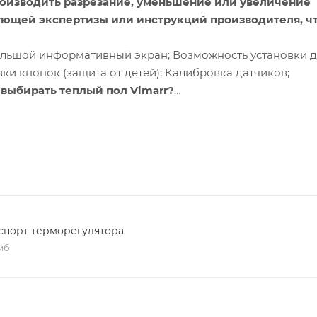
оизводить разрезание, уменьшение или увеличение
ующей экспертизы или инструкций производителя, ч
Большой информативный экран; Возможность установки д
и кнопок (защита от детей); Калибровка датчиков;
 выбирать теплый пол Vimarr?
иала, его можно установить без необходимости примене
 обеспечивают удобство и комфорт в ванной комнате, п
овседневную жизнь более уютной и теплой.
спорт терморегулятора
ры матов идеально подходят для использования в качест
 мб
ьную эффективность использования электроэнергии в 
я только высококачественные материалы и системы,