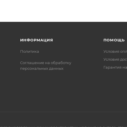
кации ISO 9001:2015. Это обеспечивает надежность и
ИНФОРМАЦИЯ
ПОМОЩЬ
Политика
Условия оп
Условия дос
Соглашение на обработку
Гарантия на
персональных данных