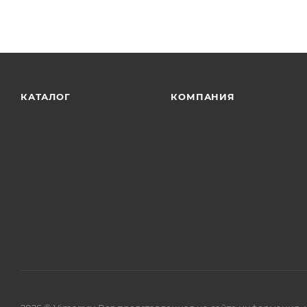
соответствующие международным стандартам сертифи
долговечность наших продуктов.
КАТАЛОГ
КОМПАНИЯ