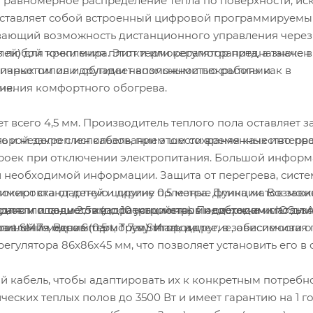
и равномерное распределение тепла по поверхности, ис
ставляет собой встроенный цифровой программируемы
ивающий возможность дистанционного управления через
лей) для крепления плитки или керамогранита, а также в
 любой точки мира. Этот терморегулятор предназначен
м, паркетом или другими напольными покрытиями.
ичных типов и обладает возможностью работы как в
чения комфортного обогрева.
ия.
 всего 4,5 мм. Производитель теплого пола оставляет з
ь и неделю с использованием шести временных интерва
торой закреплен кабель, при этом сохраняя качество пр
троек при отключении электропитания. Большой инфор
 необходимой информации. Защита от перегрева, систе
локировка от детей и другие полезные функции. Возмож
имеют стандартную ширину 0,5 метра. Длина матов зави
раном и совместим с операционными системами IOS и A
нов и планшетов (до 10 устройств). Поддержка использ
 для площади 2,5 квадратных метров необходим мат дли
t SMife, Beca Smart, Tuya Smart, и другие, обеспечивая
равления одним терморегулятором.
длиной 7 метров (0,5 м * 7 м). И так далее, в зависимости 
егулятора 86х86х45 мм, что позволяет установить его в
ий кабель, чтобы адаптировать их к конкретным потребн
еских теплых полов до 3500 Вт и имеет гарантию на 1 го