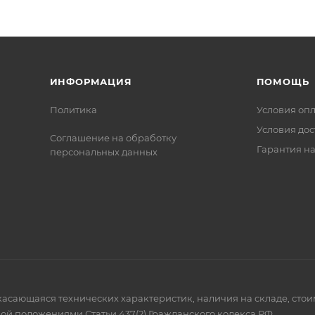
ИНФОРМАЦИЯ
ПОМОЩЬ
Политика
Условия оп
Условия дос
Соглашение на обработку
Гарантия на
персональных данных
 касающаяся технических характеристик, наличия на складе, сто
ой положениями Статьи 437(2) Гражданского кодекса РФ.