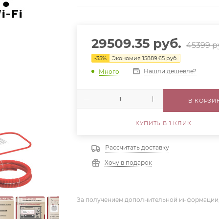
29509.35
руб.
45399
р
-
35
%
Экономия
15889.65
руб.
Нашли дешевле?
Много
В КОРЗИ
КУПИТЬ В 1 КЛИК
Рассчитать доставку
Хочу в подарок
За получением дополнительной информации,