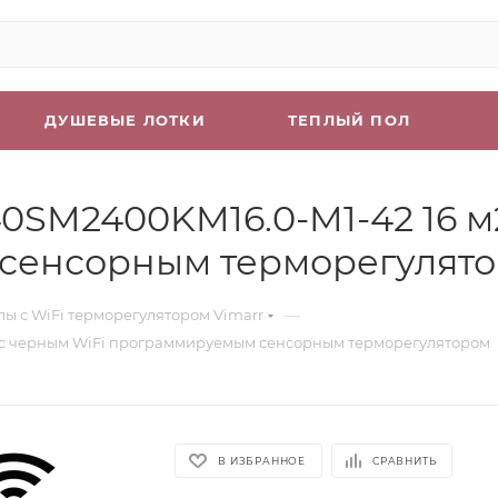
ДУШЕВЫЕ ЛОТКИ
ТЕПЛЫЙ ПОЛ
40SM2400KM16.0-M1-42 16 м
сенсорным терморегулят
—
лы с WiFi терморегулятором Vimarr
Вт с черным WiFi программируемым сенсорным терморегулятором
В ИЗБРАННОЕ
СРАВНИТЬ