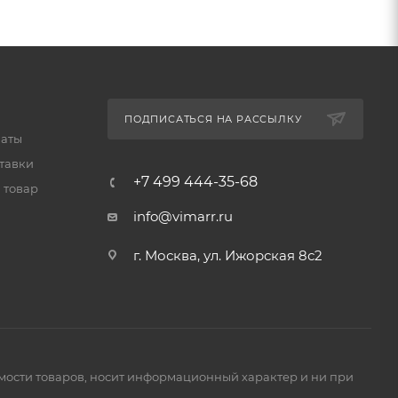
ПОДПИСАТЬСЯ НА РАССЫЛКУ
латы
тавки
+7 499 444-35-68
 товар
info@vimarr.ru
г. Москва, ул. Ижорская 8с2
имости товаров, носит информационный характер и ни при