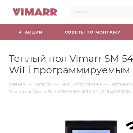
АКЦИИ
СОВЕТЫ ПО МОНТАЖУ
Теплый пол Vimarr SM 5
WiFi программируемым 
—
—
—
Главная
Каталог
Теплый пол Vimarr
Теплые по
Теплый пол Vimarr SM 540SM2400KM16.0-M1-42 16 м2 2400 