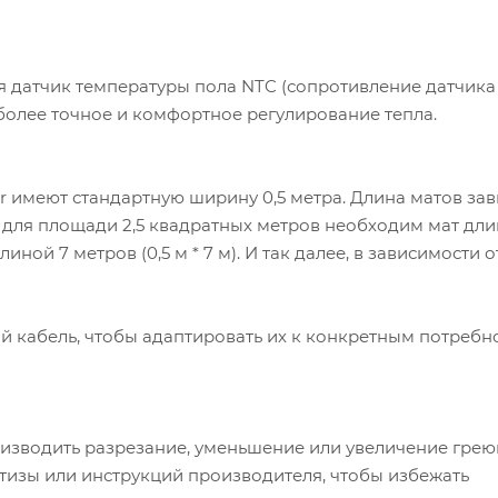
 датчик температуры пола NTC (сопротивление датчика 
 более точное и комфортное регулирование тепла.
 имеют стандартную ширину 0,5 метра. Длина матов зав
 для площади 2,5 квадратных метров необходим мат дли
длиной 7 метров (0,5 м * 7 м). И так далее, в зависимости 
ий кабель, чтобы адаптировать их к конкретным потребн
изводить разрезание, уменьшение или увеличение гре
тизы или инструкций производителя, чтобы избежать