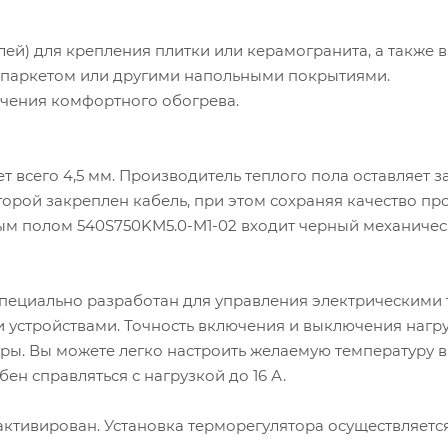
лей) для крепления плитки или керамогранита, а также в
м, паркетом или другими напольными покрытиями.
чения комфортного обогрева.
 всего 4,5 мм. Производитель теплого пола оставляет з
торой закреплен кабель, при этом сохраняя качество пр
лым полом 540S750KM5.0-M1-02 входит черный механиче
пециально разработан для управления электрическими
 устройствами. Точность включения и выключения нагр
туры. Вы можете легко настроить желаемую температуру в
бен справляться с нагрузкой до 16 А.
активирован. Установка терморегулятора осуществляетс