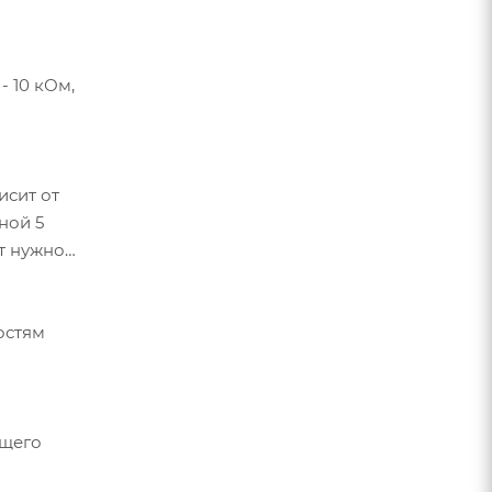
- 10 кОм,
исит от
ной 5
от нужной
остям
ющего