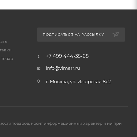
ПОДПИСАТЬСЯ НА РАССЫЛКУ
латы
тавки
+7 499 444-35-68
 товар
info@vimarr.ru
г. Москва, ул. Ижорская 8с2
имости товаров, носит информационный характер и ни при