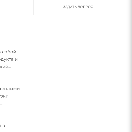
ЗАДАТЬ ВОПРОС
а собой
одукта и
ский
 теплыми
узки
я в