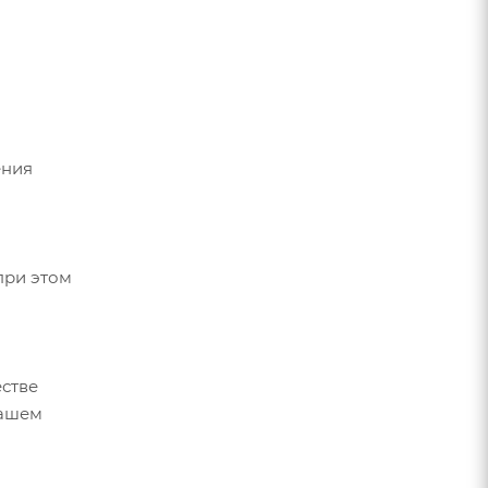
ения
при этом
стве
вашем