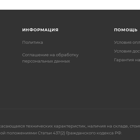
ИНФОРМАЦИЯ
ПОМОЩЬ
Политика
Условия оп
Условия дос
Соглашение на обработку
Гарантия на
персональных данных
 касающаяся технических характеристик, наличия на складе, сто
ой положениями Статьи 437(2) Гражданского кодекса РФ.