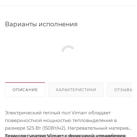
Варианты исполнения
ОПИСАНИЕ
ХАРАКТЕРИСТИКИ
ОТЗЫВЫ
Электрический теплый пол Vimarr обладает
поверхностной мощностью тепловыделения в
размере 525 Вт (150Вт/м2). Нагревательный материал
оснащен двухжильным экранированным кабелем,
Терморегулятор Vimarr с функцией управления