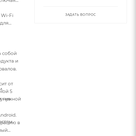
ключая
 Wi-Fi
ЗАДАТЬ ВОПРОС
 для
а собой
одукта и
рвалов.
сит от
и.
ной 5
ругие
от нужной
ndroid.
остям
грацию в
лый