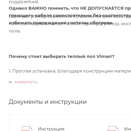
подразетник.
Однако ВАЖНО помнить, что НЕ ДОПУСКАЕТСЯ пр
греющего кабеля самостоятельно без соответств
Терморегулятор совместим со всеми типами электрич
избежать повреждения системы обогрева.
Комплектация включает в себя терморегулятор, инстру
пола.
Почему стоит выбирать теплый пол Vimarr?
1. Простая установка. Благодаря конструкции матер
специализированного инструмента.
2. Подходят для ванных. Компактные размеры матов
затраты на монтаж остаются минимальными, делая п
Документы и инструкции
3. Подходят для коттеджей и домов. Большие разме
основной системы обогрева, обеспечивая максимал
Инструкция
Ин
коттедже или доме.