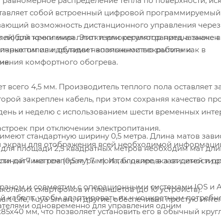
и равномерное распределение тепла по поверхности, ис
тавляет собой встроенный цифровой программируемый
ивающий возможность дистанционного управления через
лей) для крепления плитки или керамогранита, а также в
 любой точки мира. Этот терморегулятор предназначен
м, паркетом или другими напольными покрытиями.
ичных типов и обладает возможностью работы как в
чения комфортного обогрева.
ия.
 всего 4,5 мм. Производитель теплого пола оставляет з
торой закреплен кабель, при этом сохраняя качество пр
ень и неделю с использованием шести временных инте
строек при отключении электропитания.
имеют стандартную ширину 0,5 метра. Длина матов зави
экран для отображения всей необходимой информаци
 для площади 2,5 квадратных метров необходим мат дли
сти датчика температуры пола, блокировка от детей и д
длиной 7 метров (0,5 м * 7 м). И так далее, в зависимости 
раном и совместим с операционными системами IOS и A
ольких смартфонов и планшетов (до 10 устройств).
ий кабель, чтобы адаптировать их к конкретным потребн
t Life, Tuya Smart, и другие, обеспечивая простую инте
ателями одновременно для управления одним
85х40 мм, что позволяет установить его в обычный круг