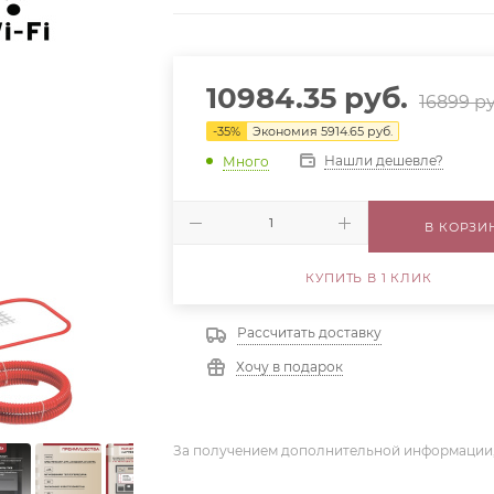
10984.35
руб.
16899
ру
-
35
%
Экономия
5914.65
руб.
Нашли дешевле?
Много
В КОРЗИ
КУПИТЬ В 1 КЛИК
Рассчитать доставку
Хочу в подарок
За получением дополнительной информации,