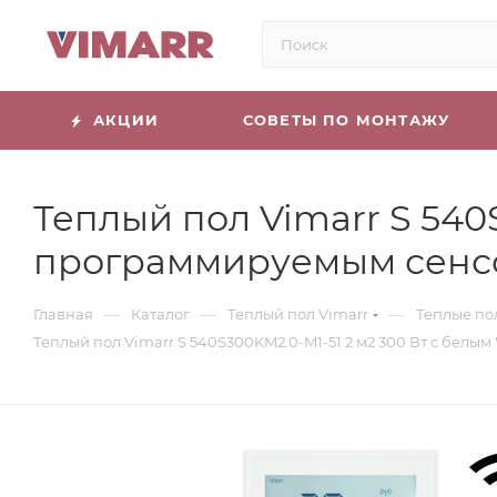
АКЦИИ
СОВЕТЫ ПО МОНТАЖУ
Теплый пол Vimarr S 540
программируемым сенс
—
—
—
Главная
Каталог
Теплый пол Vimarr
Теплые по
Теплый пол Vimarr S 540S300KM2.0-M1-51 2 м2 300 Вт с бе