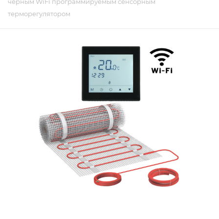
черным WiFi программируемым сенсорным
терморегулятором