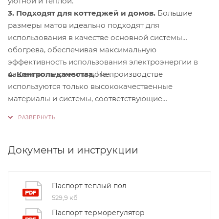
уютной и теплой.
3. Подходят для коттеджей и домов.
Большие
размеры матов идеально подходят для
использования в качестве основной системы
обогрева, обеспечивая максимальную
эффективность использования электроэнергии в
4. Контроль качества.
На производстве
вашем коттедже или доме.
используются только высококачественные
материалы и системы, соответствующие
международным стандартам сертификации ISO
9001:2015. Это обеспечивает надежность и
долговечность наших продуктов.
Документы и инструкции
Паспорт теплый пол
529,9 кб
Паспорт терморегулятор