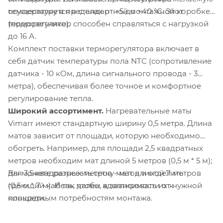
осуществляется в стандартной монтажной коробке
температуру в пределах от +5 до +40 °C. Этот
(подрозетнике).
терморегулятор способен справляться с нагрузкой
до 16 А.
Комплект поставки терморегулятора включает в
себя датчик температуры пола NTC (сопротивление
датчика - 10 кОм, длина сигнального провода - 3
метра), обеспечивая более точное и комфортное
регулирование тепла.
Широкий ассортимент.
Нагревательные маты
Vimarr имеют стандартную ширину 0,5 метра. Длина
матов зависит от площади, которую необходимо
обогреть. Например, для площади 2,5 квадратных
метров необходим мат длиной 5 метров (0,5 м * 5 м);
Вы можете разрезать сетку матов и отделить
для 3,5 квадратных метров - мат длиной 7 метров
греющий кабель, чтобы адаптировать их к
(0,5 м * 7 м). И так далее, в зависимости от нужной
конкретным потребностям монтажа.
площади.