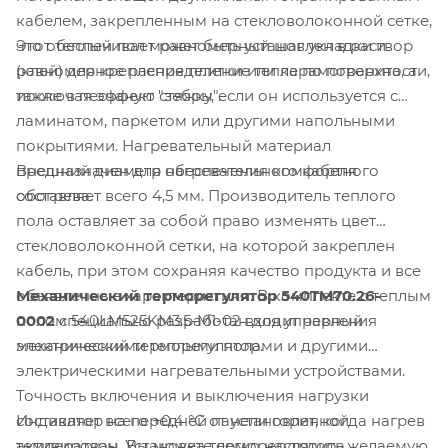
кабелем, закрепленным на стекловолоконной сетке,
Этот теплый пол может быть установлен в раствор
что обеспечивает равномерный шаг укладки и
(клей) для крепления плитки или керамогранита, а
равномерное распределение тепла по поверхности,
также в песчаную стяжку, если он используется с
исключая эффект "зебры".
ламинатом, паркетом или другими напольными
покрытиями. Нагревательный материал
Внешний диаметр нагревательного кабеля
предназначен для обеспечения комфортного
составляет всего 4,5 мм. Производитель теплого
обогрева.
пола оставляет за собой право изменять цвет
стекловолоконной сетки, на которой закреплен
кабель, при этом сохраняя качество продукта и все
Механический терморегулятор 540TM70.26-
объявленные характеристики. В комплекте с теплым
0002
специально разработан для управления
полом 540LM525KM3.5-M1-02 входит черный
электрическими теплыми полами и другими
механический терморегулятор.
электрическими нагревательными устройствами.
Точность включения и выключения нагрузки
Индикатор на передней панели горит, когда нагрев
составляет всего +0,4 °C от установленной
активирован. Установка терморегулятора
температуры. Вы можете легко настроить желаемую