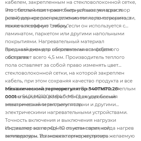
кабелем, закрепленным на стекловолоконной сетке,
Этот теплый пол может быть установлен в раствор
что обеспечивает равномерный шаг укладки и
(клей) для крепления плитки или керамогранита, а
равномерное распределение тепла по поверхности,
также в песчаную стяжку, если он используется с
исключая эффект "зебры".
ламинатом, паркетом или другими напольными
покрытиями. Нагревательный материал
Внешний диаметр нагревательного кабеля
предназначен для обеспечения комфортного
составляет всего 4,5 мм. Производитель теплого
обогрева.
пола оставляет за собой право изменять цвет
стекловолоконной сетки, на которой закреплен
кабель, при этом сохраняя качество продукта и все
Механический терморегулятор 540TM70.26-
объявленные характеристики. В комплекте с теплым
0001
специально разработан для управления
полом 540LM2100KM14.0-M1-01 входит белый
электрическими теплыми полами и другими
механический терморегулятор.
электрическими нагревательными устройствами.
Точность включения и выключения нагрузки
Индикатор на передней панели горит, когда нагрев
составляет всего +0,4 °C от установленной
активирован. Установка терморегулятора
температуры. Вы можете легко настроить желаемую