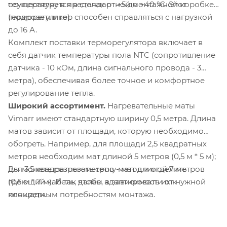
осуществляется в стандартной монтажной коробке
температуру в пределах от +5 до +40 °C. Этот
(подрозетнике).
терморегулятор способен справляться с нагрузкой
до 16 А.
Комплект поставки терморегулятора включает в
себя датчик температуры пола NTC (сопротивление
датчика - 10 кОм, длина сигнального провода - 3
метра), обеспечивая более точное и комфортное
регулирование тепла.
Широкий ассортимент.
Нагревательные маты
Vimarr имеют стандартную ширину 0,5 метра. Длина
матов зависит от площади, которую необходимо
обогреть. Например, для площади 2,5 квадратных
метров необходим мат длиной 5 метров (0,5 м * 5 м);
Вы можете разрезать сетку матов и отделить
для 3,5 квадратных метров - мат длиной 7 метров
греющий кабель, чтобы адаптировать их к
(0,5 м * 7 м). И так далее, в зависимости от нужной
конкретным потребностям монтажа.
площади.