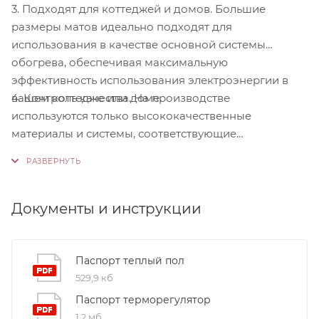
3. Подходят для коттеджей и домов. Большие
размеры матов идеально подходят для
использования в качестве основной системы
обогрева, обеспечивая максимальную
эффективность использования электроэнергии в
4. Контроль качества. На производстве
вашем коттедже или доме.
используются только высококачественные
материалы и системы, соответствующие
международным стандартам сертификации ISO
9001:2015. Это обеспечивает надежность и
долговечность наших продуктов.
Документы и инструкции
Паспорт теплый пол
529,9 кб
Паспорт терморегулятор
1,2 мб