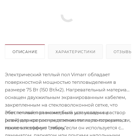
ОПИСАНИЕ
ХАРАКТЕРИСТИКИ
ОТЗЫВЫ
Электрический теплый пол Vimarr обладает
поверхностной мощностью тепловыделения в
размере 75 Вт (150 Вт/м2). Нагревательный материал
оснащен двухжильным экранированным кабелем,
закрепленным на стекловолоконной сетке, что
Этот теплый пол может быть установлен в раствор
обеспечивает равномерный шаг укладки и
(клей) для крепления плитки или керамогранита, а
равномерное распределение тепла по поверхности,
также в песчаную стяжку, если он используется с
исключая эффект "зебры".
ламинатом, паркетом или другими напольными