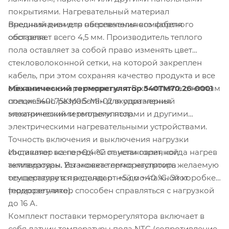
покрытиями. Нагревательный материал
Внешний диаметр нагревательного кабеля
предназначен для обеспечения комфортного
составляет всего 4,5 мм. Производитель теплого
обогрева.
пола оставляет за собой право изменять цвет
стекловолоконной сетки, на которой закреплен
кабель, при этом сохраняя качество продукта и все
Механический терморегулятор 540TM70.26-0001
объявленные характеристики. В комплекте с теплым
специально разработан для управления
полом 540L75KM0.5-M1-02 входит черный
электрическими теплыми полами и другими
механический терморегулятор.
электрическими нагревательными устройствами.
Точность включения и выключения нагрузки
Индикатор на передней панели горит, когда нагрев
составляет всего +0,4 °C от установленной
активирован. Установка терморегулятора
температуры. Вы можете легко настроить желаемую
осуществляется в стандартной монтажной коробке
температуру в пределах от +5 до +40 °C. Этот
(подрозетнике).
терморегулятор способен справляться с нагрузкой
до 16 А.
Комплект поставки терморегулятора включает в
себя датчик температуры пола NTC (сопротивление