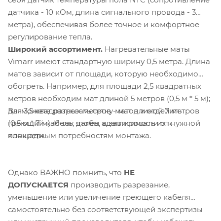
датчика - 10 кОм, длина сигнального провода - 3
метра), обеспечивая более точное и комфортное
регулирование тепла.
Широкий ассортимент.
Нагревательные маты
Vimarr имеют стандартную ширину 0,5 метра. Длина
матов зависит от площади, которую необходимо
обогреть. Например, для площади 2,5 квадратных
метров необходим мат длиной 5 метров (0,5 м * 5 м);
Вы можете разрезать сетку матов и отделить
для 3,5 квадратных метров - мат длиной 7 метров
греющий кабель, чтобы адаптировать их к
(0,5 м * 7 м). И так далее, в зависимости от нужной
конкретным потребностям монтажа.
площади.
Однако ВАЖНО помнить, что
НЕ
ДОПУСКАЕТСЯ
производить разрезание,
уменьшение или увеличение греющего кабеля
самостоятельно без соответствующей экспертизы