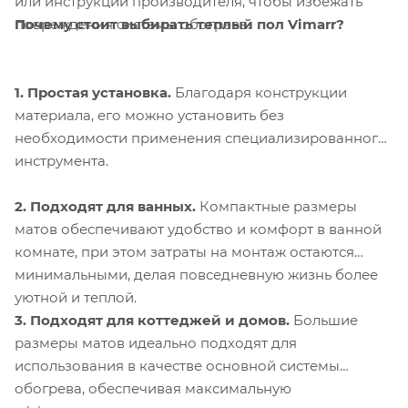
или инструкций производителя, чтобы избежать
Почему стоит выбирать теплый пол Vimarr?
повреждения системы обогрева.
1. Простая установка.
Благодаря конструкции
материала, его можно установить без
необходимости применения специализированного
инструмента.
2. Подходят для ванных.
Компактные размеры
матов обеспечивают удобство и комфорт в ванной
комнате, при этом затраты на монтаж остаются
минимальными, делая повседневную жизнь более
уютной и теплой.
3. Подходят для коттеджей и домов.
Большие
размеры матов идеально подходят для
использования в качестве основной системы
обогрева, обеспечивая максимальную