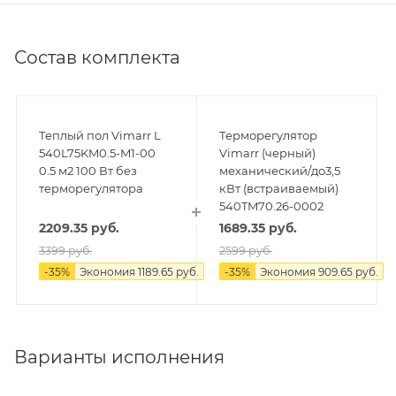
Состав комплекта
Теплый пол Vimarr L
Терморегулятор
540L75KM0.5-M1-00
Vimarr (черный)
0.5 м2 100 Вт без
механический/до3,5
терморегулятора
кВт (встраиваемый)
540TM70.26-0002
2209.35
руб.
1689.35
руб.
3399
руб.
2599
руб.
-
35
%
Экономия
1189.65
руб.
-
35
%
Экономия
909.65
руб.
Варианты исполнения