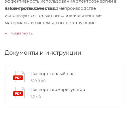
эффективность использования электроэнергии в
4. Контроль качества.
На производстве
вашем коттедже или доме.
используются только высококачественные
материалы и системы, соответствующие
международным стандартам сертификации ISO
9001:2015. Это обеспечивает надежность и
долговечность наших продуктов.
Документы и инструкции
Паспорт теплый пол
529,9 кб
Паспорт терморегулятор
1,2 мб