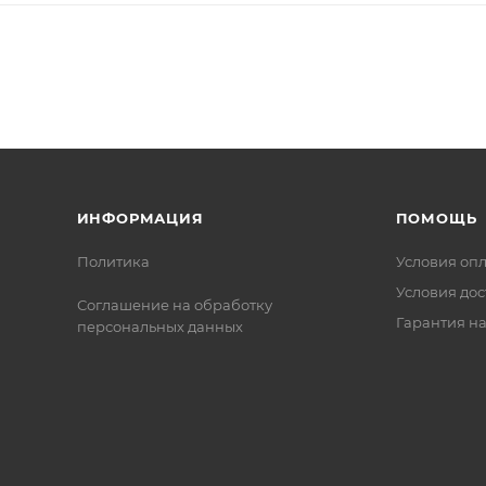
кации ISO 9001:2015. Это обеспечивает надежность и
ИНФОРМАЦИЯ
ПОМОЩЬ
Политика
Условия оп
Условия дос
Соглашение на обработку
Гарантия на
персональных данных