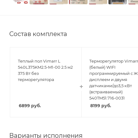
Состав комплекта
Теплый пол Vimarr L
Терморегулятор Vimar
540L375KM2.5-M1-00 2.5 м2
(белый) WIFI
375 Вт без
программируемый с Ж
терморегулятора
дисплеем и двумя
датчиками/до3,5 кВт
(встраиваемый)
540TM51.716-0031
6899
руб.
8199
руб.
Варианты исполнения