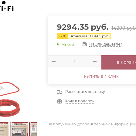
9294.35
руб.
14299
руб
-
35
%
Экономия
5004.65
руб.
Нашли дешевле?
Много
В КОРЗИ
КУПИТЬ В 1 КЛИК
Рассчитать доставку
Хочу в подарок
За получением дополнительной информации,