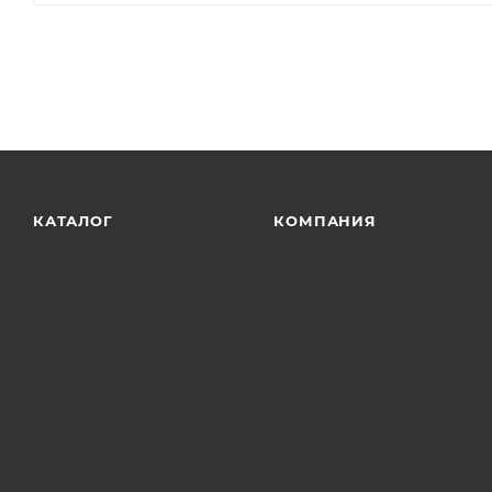
соответствующие международным стандартам сертифи
долговечность наших продуктов.
КАТАЛОГ
КОМПАНИЯ