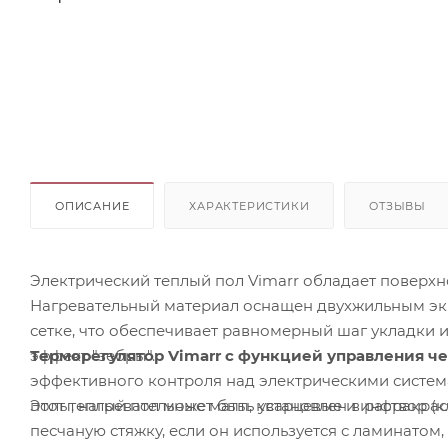
ОПИСАНИЕ
ХАРАКТЕРИСТИКИ
ОТЗЫВЫ
Электрический теплый пол Vimarr обладает поверхно
Нагревательный материал оснащен двухжильным э
сетке, что обеспечивает равномерный шаг укладки 
эффект "зебры".
Терморегулятор Vimarr с функцией управления че
эффективного контроля над электрическими систем
Этот теплый пол может быть установлен в раствор (к
полы, нагревательные маты, кварцевые и инфракрас
песчаную стяжку, если он используется с ламинато