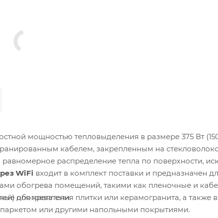
стной мощностью тепловыделения в размере 375 Вт (150
кранированным кабелем, закрепленным на стекловолок
и равномерное распределение тепла по поверхности, ис
рез WiFi
входит в комплект поставки и предназначен д
ами обогрева помещений, такими как пленочные и каб
лей) для крепления плитки или керамогранита, а также в
ные обогреватели.
м, паркетом или другими напольными покрытиями.