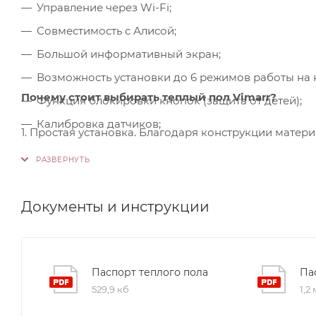
Управление через Wi-Fi;
Совместимость с Алисой;
Большой информативный экран;
Возможность установки до 6 режимов работы на 
Почему стоит выбирать теплый пол Vimarr?
Функция блокировки кнопок (защита от детей);
Калибровка датчиков;
1. Простая установка. Благодаря конструкции матер
Энергонезависимая память настроек.
специализированного инструмента.
2. Подходят для ванных. Компактные размеры матов
затраты на монтаж остаются минимальными, делая п
Документы и инструкции
3. Подходят для коттеджей и домов. Большие разме
основной системы обогрева, обеспечивая максимал
Паспорт теплого пола
Па
коттедже или доме.
529,9 кб
1,2
4. Контроль качества. На производстве используютс