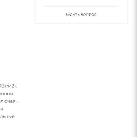
ЗАДАТЬ ВОПРОС
Вт/м2).
онной
ключая
ля
ельные