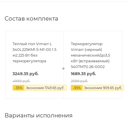
Состав комплекта
Теплый пол Vimarr L
Терморегулятор
540L225KM1.5-M1-00 1.5
Vimarr (черный)
м2 225 Вт без
механический/до3,5
терморегулятора
кВт (встраиваемый)
540TM70.26-0002
3249.35
руб.
1689.35
руб.
4999
руб.
2599
руб.
-
35
%
Экономия
1749.65
руб.
-
35
%
Экономия
909.65
руб.
Варианты исполнения