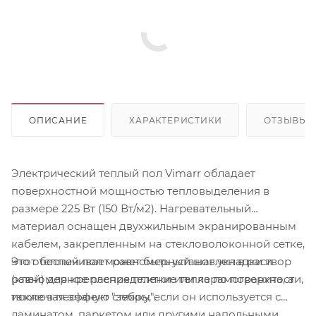
ОПИСАНИЕ
ХАРАКТЕРИСТИКИ
ОТЗЫВЫ
Электрический теплый пол Vimarr обладает
поверхностной мощностью тепловыделения в
размере 225 Вт (150 Вт/м2). Нагревательный
материал оснащен двухжильным экранированным
кабелем, закрепленным на стекловолоконной сетке,
Этот теплый пол может быть установлен в раствор
что обеспечивает равномерный шаг укладки и
(клей) для крепления плитки или керамогранита, а
равномерное распределение тепла по поверхности,
также в песчаную стяжку, если он используется с
исключая эффект "зебры".
ламинатом, паркетом или другими напольными