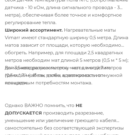
датчика - 10 кОм, длина сигнального провода - 3
метра), обеспечивая более точное и комфортное
регулирование тепла.
Широкий ассортимент.
Нагревательные маты
Vimarr имеют стандартную ширину 0,5 метра. Длина
матов зависит от площади, которую необходимо
обогреть. Например, для площади 2,5 квадратных
метров необходим мат длиной 5 метров (0,5 м * 5 м);
Вы можете разрезать сетку матов и отделить
для 3,5 квадратных метров - мат длиной 7 метров
греющий кабель, чтобы адаптировать их к
(0,5 м * 7 м). И так далее, в зависимости от нужной
конкретным потребностям монтажа.
площади.
Однако ВАЖНО помнить, что
НЕ
ДОПУСКАЕТСЯ
производить разрезание,
уменьшение или увеличение греющего кабеля
самостоятельно без соответствующей экспертизы