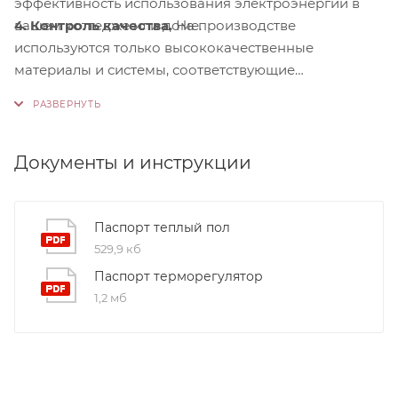
эффективность использования электроэнергии в
4. Контроль качества.
На производстве
вашем коттедже или доме.
используются только высококачественные
материалы и системы, соответствующие
международным стандартам сертификации ISO
9001:2015. Это обеспечивает надежность и
долговечность наших продуктов.
Документы и инструкции
Паспорт теплый пол
529,9 кб
Паспорт терморегулятор
1,2 мб