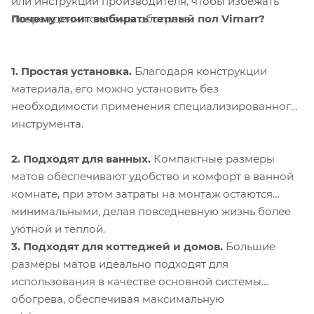
или инструкций производителя, чтобы избежать
Почему стоит выбирать теплый пол Vimarr?
повреждения системы обогрева.
1. Простая установка.
Благодаря конструкции
материала, его можно установить без
необходимости применения специализированного
инструмента.
2. Подходят для ванных.
Компактные размеры
матов обеспечивают удобство и комфорт в ванной
комнате, при этом затраты на монтаж остаются
минимальными, делая повседневную жизнь более
уютной и теплой.
3. Подходят для коттеджей и домов.
Большие
размеры матов идеально подходят для
использования в качестве основной системы
обогрева, обеспечивая максимальную