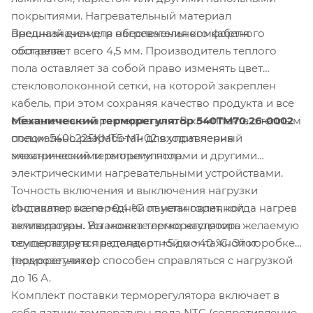
покрытиями. Нагревательный материал
Внешний диаметр нагревательного кабеля
предназначен для обеспечения комфортного
составляет всего 4,5 мм. Производитель теплого
обогрева.
пола оставляет за собой право изменять цвет
стекловолоконной сетки, на которой закреплен
кабель, при этом сохраняя качество продукта и все
Механический терморегулятор 540TM70.26-0002
объявленные характеристики. В комплекте с теплым
специально разработан для управления
полом 540L225KM1.5-M1-02 входит черный
электрическими теплыми полами и другими
механический терморегулятор.
электрическими нагревательными устройствами.
Точность включения и выключения нагрузки
Индикатор на передней панели горит, когда нагрев
составляет всего +0,4 °C от установленной
активирован. Установка терморегулятора
температуры. Вы можете легко настроить желаемую
осуществляется в стандартной монтажной коробке
температуру в пределах от +5 до +40 °C. Этот
(подрозетнике).
терморегулятор способен справляться с нагрузкой
до 16 А.
Комплект поставки терморегулятора включает в
себя датчик температуры пола NTC (сопротивление