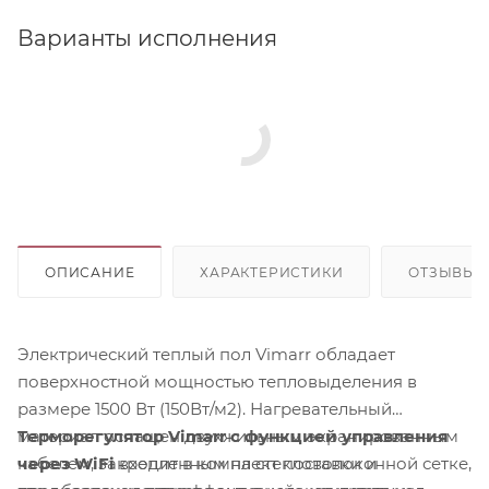
Варианты исполнения
ОПИСАНИЕ
ХАРАКТЕРИСТИКИ
ОТЗЫВЫ
Электрический теплый пол Vimarr обладает
поверхностной мощностью тепловыделения в
размере 1500 Вт (150Вт/м2). Нагревательный
материал оснащен двухжильным экранированным
Терморегулятор Vimarr с функцией управления
кабелем, закрепленным на стекловолоконной сетке,
через WiFi
входит в комплект поставки и