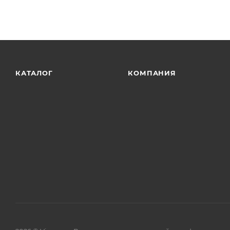
защитное покрытие препятствует скоплению грязи 
Комплект поставки:
КАТАЛОГ
КОМПАНИЯ