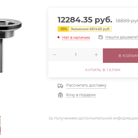
12284.35
руб.
18899
ру
-
35
%
Экономия
6614.65
руб.
Нашли дешевле
Нет в наличии
В КОРЗИ
КУПИТЬ В 1 КЛИК
Рассчитать доставку
Хочу в подарок
За получением дополнительной информации,