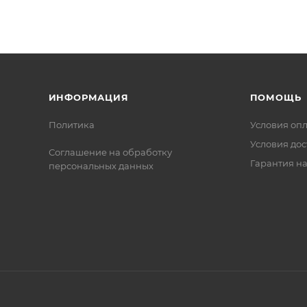
и отложений, способствующих засорению изделия.
ИНФОРМАЦИЯ
ПОМОЩЬ
Политика
Условия оп
Условия дос
Соглашение на обработку
Гарантия на
персональных данных