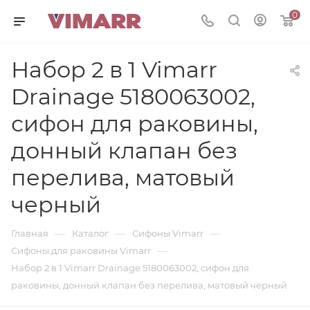
0
Набор 2 в 1 Vimarr
Drainage 5180063002,
сифон для раковины,
донный клапан без
перелива, матовый
черный
—
—
—
Главная
Каталог
Сифоны Vimarr
—
Сифоны для раковины Vimarr
Набор 2 в 1 Vimarr Drainage 5180063002, сифон для
раковины, донный клапан без перелива, матовый черный